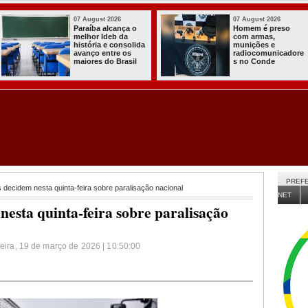
07 August 2026
03 August 2026
Homem é preso
Itabaiana entregou
com armas,
a primeira Cozinha
munições e
Comunitária
radiocomunicadore
Solidária a
s no Conde
Comunidade do
Assentamento
Almir Muniz
PREFE
decidem nesta quinta-feira sobre paralisação nacional
NET
esta quinta-feira sobre paralisação
feira, 19 de março de 2026 | 10:50:00