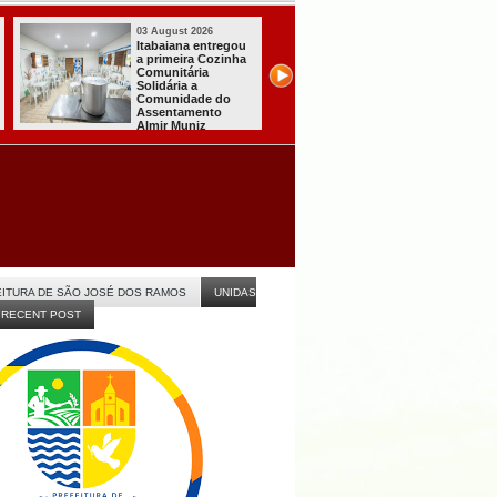
03 August 2026
03 August 2026
Secretaria de
Mulher em aparente
Agricultura de
surto esfaqueia a
Itabaiana recebeu
própria mãe em
da Sedap-PB cerca
João Pessoa
de 30 mil alevinos
para nossas
comunidades rurais
ITURA DE SÃO JOSÉ DOS RAMOS
UNIDAS
RECENT POST