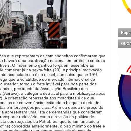
Popu
OUÇ
ações que representam os caminhoneiros confirmaram que
, se haverá uma paralisação nacional em protesto contra a
stíveis. O movimento ganhou força em assembleias
e começar já na sexta-feira (20). A principal motivação
nto acumulado do óleo diesel, que subiu quase 19%
alega que a volatilidade do mercado internacional de
o exterior, tornou o frete inviável para boa parte dos
andim, presidente da Associação Brasileira dos
 (Abrava), a categoria deu aval para a mobilização após
). A orientação repassada aos motoristas é de que
ostos de conveniência, evitando o bloqueio direto de
as e intervenções judiciais. Além da queda no preço do
oria apresentam uma lista de demandas que consideram
ransporte rodoviário, como a revisão da política de
cto dos reajustes da Petrobras, que teriam anulado a
ofins) concedida anteriormente, o piso mínimo do frete e
 setor pede maior rigor contra possíveis abusos de