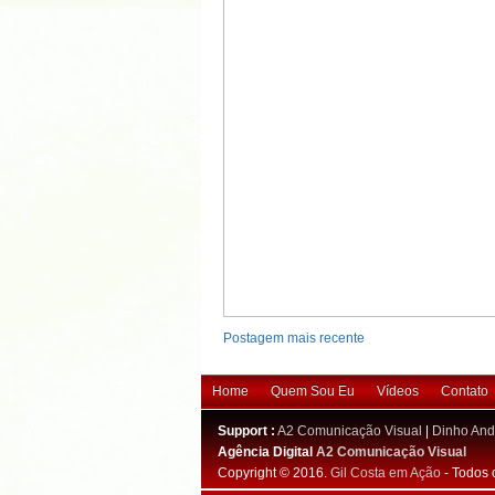
Postagem mais recente
Home
Quem Sou Eu
Vídeos
Contato
Support :
A2 Comunicação Visual
|
Dinho And
Agência Digital
A2 Comunicação Visual
Copyright © 2016.
Gil Costa em Ação
- Todos 