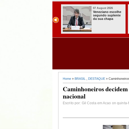
07 August 2026
07 August 2026
Veneziano escolhe
Paraíba alcança o
segundo suplente
melhor Ideb da
da sua chapa
história e consolida
avanço entre os
maiores do Brasil
Home
»
BRASIL
,
DESTAQUE
» Caminhoneiros 
Caminhoneiros decidem n
nacional
Escrito por: Gil Costa em Acao on quinta-