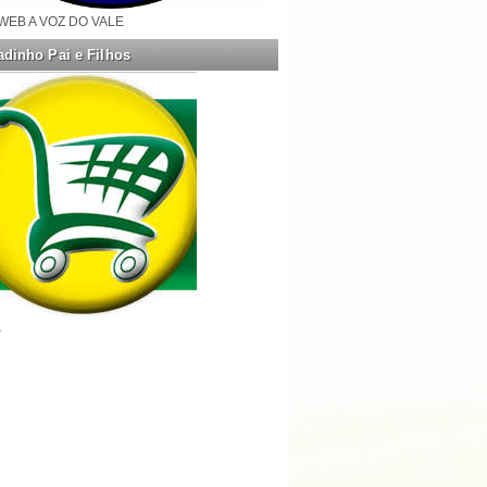
WEB A VOZ DO VALE
dinho Pai e Filhos
B