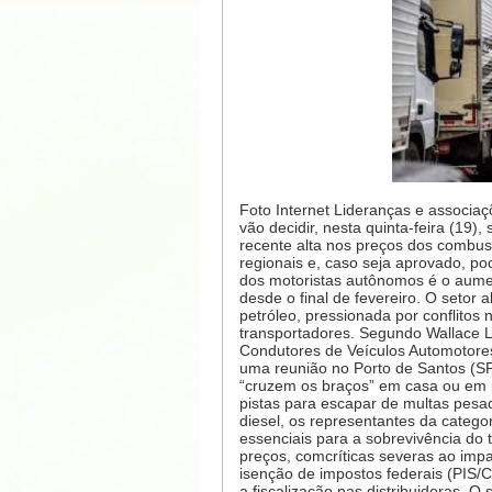
Foto Internet Lideranças e associ
vão decidir, nesta quinta-feira (19)
recente alta nos preços dos combu
regionais e, caso seja aprovado, pod
dos motoristas autônomos é o aume
desde o final de fevereiro. O setor 
petróleo, pressionada por conflitos n
transportadores. Segundo Wallace L
Condutores de Veículos Automotores
uma reunião no Porto de Santos (SP
“cruzem os braços” em casa ou em p
pistas para escapar de multas pesad
diesel, os representantes da categ
essenciais para a sobrevivência do t
preços, comcríticas severas ao impa
isenção de impostos federais (PIS/C
a fiscalização nas distribuidoras. O