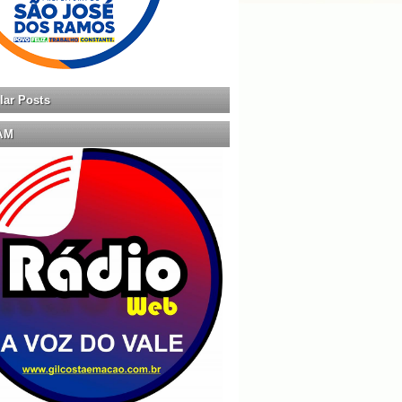
lar Posts
AM