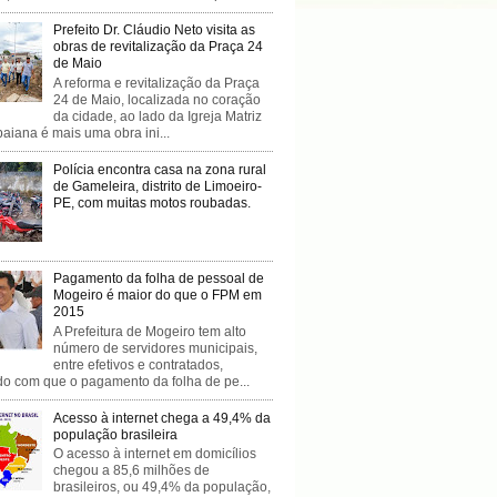
Prefeito Dr. Cláudio Neto visita as
obras de revitalização da Praça 24
de Maio
A reforma e revitalização da Praça
24 de Maio, localizada no coração
da cidade, ao lado da Igreja Matriz
baiana é mais uma obra ini...
Polícia encontra casa na zona rural
de Gameleira, distrito de Limoeiro-
PE, com muitas motos roubadas.
Pagamento da folha de pessoal de
Mogeiro é maior do que o FPM em
2015
A Prefeitura de Mogeiro tem alto
número de servidores municipais,
entre efetivos e contratados,
do com que o pagamento da folha de pe...
Acesso à internet chega a 49,4% da
população brasileira
O acesso à internet em domicílios
chegou a 85,6 milhões de
brasileiros, ou 49,4% da população,