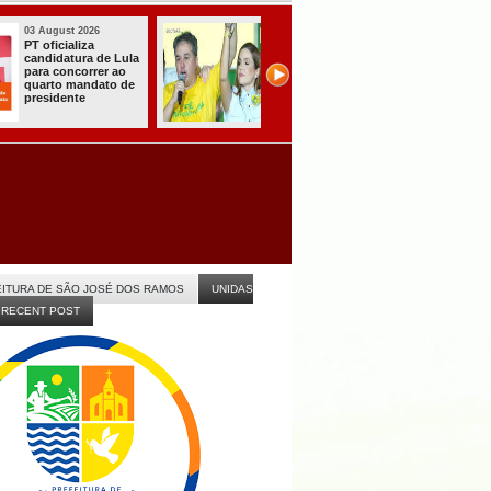
31 July 2026
31 July 2026
A CARRETA DO
Sistema do TSE
AGORA TEM
registra primeiras
ESPECIALISTAS
candidaturas na
CHEGOU À
Paraíba
ITABAIANA
ITURA DE SÃO JOSÉ DOS RAMOS
UNIDAS
RECENT POST