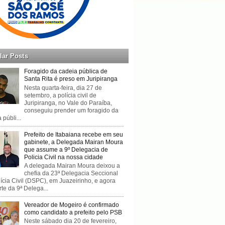
lar Posts
Foragido da cadeia pública de
Santa Rita é preso em Juripiranga
Nesta quarta-feira, dia 27 de
setembro, a polícia civil de
Juripiranga, no Vale do Paraíba,
conseguiu prender um foragido da
 públi...
Prefeito de Itabaiana recebe em seu
gabinete, a Delegada Mairan Moura
que assume a 9º Delegacia de
Policia Civil na nossa cidade
A delegada Mairan Moura deixou a
chefia da 23ª Delegacia Seccional
ícia Civil (DSPC), em Juazeirinho, e agora
rte da 9ª Delega...
Vereador de Mogeiro é confirmado
como candidato a prefeito pelo PSB
Neste sábado dia 20 de fevereiro,