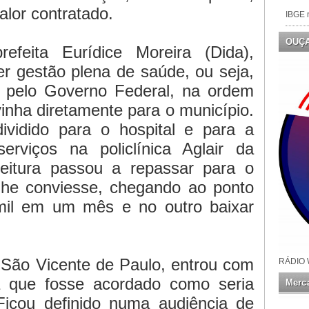
alor contratado.
IBGE n
OUÇ
efeita Eurídice Moreira (Dida),
er gestão plena de saúde, ou seja,
o pelo Governo Federal, na ordem
vinha diretamente para o município.
ividido para o hospital e para a
serviços na policlínica Aglair da
feitura passou a repassar para o
 lhe conviesse, chegando ao ponto
mil em um mês e no outro baixar
l São Vicente de Paulo, entrou com
RÁDIO 
a que fosse acordado como seria
Merca
Ficou definido numa audiência de