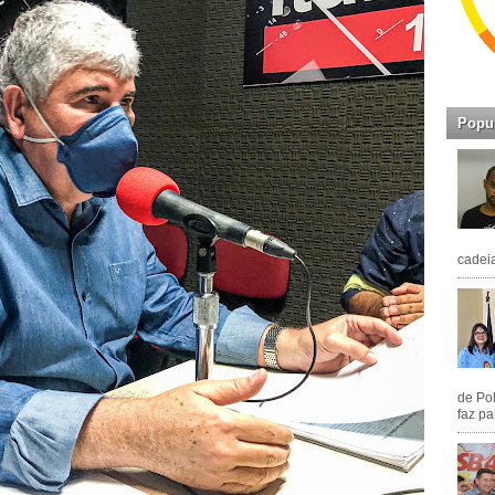
Popu
cadeia
de Pol
faz pa