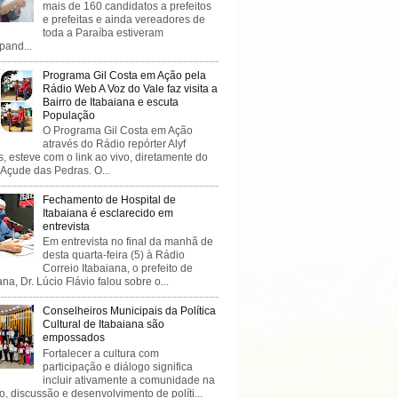
mais de 160 candidatos a prefeitos
e prefeitas e ainda vereadores de
toda a Paraíba estiveram
ipand...
Programa Gil Costa em Ação pela
Rádio Web A Voz do Vale faz visita a
Bairro de Itabaiana e escuta
População
O Programa Gil Costa em Ação
através do Rádio repórter Alyf
, esteve com o link ao vivo, diretamente do
 Açude das Pedras. O...
Fechamento de Hospital de
Itabaiana é esclarecido em
entrevista
Em entrevista no final da manhã de
desta quarta-feira (5) à Rádio
Correio Itabaiana, o prefeito de
ana, Dr. Lúcio Flávio falou sobre o...
Conselheiros Municipais da Política
Cultural de Itabaiana são
empossados
Fortalecer a cultura com
participação e diálogo significa
incluir ativamente a comunidade na
o, discussão e desenvolvimento de políti...