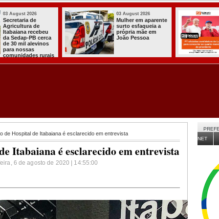
03 August 2026
03 August 2026
PT oficializa
Efraim Filho
candidatura de Lula
anuncia Nayana
para concorrer ao
Pontes, esposa do
quarto mandato de
Cabo Gilberto,
presidente
como vice na
disputa ao Governo
da Paraíba
PREFE
de Hospital de Itabaiana é esclarecido em entrevista
NET
e Itabaiana é esclarecido em entrevista
feira, 6 de agosto de 2020 | 14:55:00