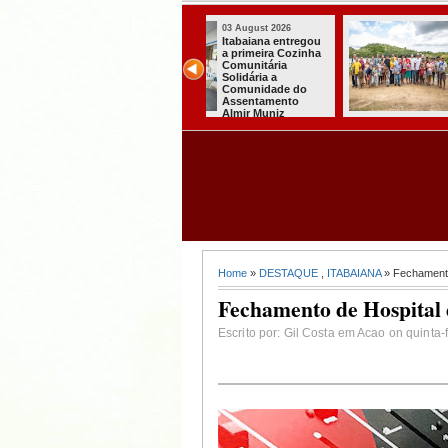
03 August 2026
03 August 2026
Secretaria de
Mulher em aparente
Agricultura de
surto esfaqueia a
Itabaiana recebeu
própria mãe em
da Sedap-PB cerca
João Pessoa
de 30 mil alevinos
para nossas
comunidades rurais
Home
»
DESTAQUE
,
ITABAIANA
» Fechamento 
Fechamento de Hospital d
Escrito por: Gil Costa em Acao on quinta-