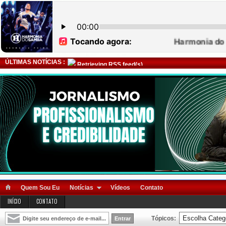
ÚLTIMAS NOTÍCIAS :
Retrieving RSS feed(s)
Quem Sou Eu
Notícias
Vídeos
Contato
INÍCIO
CONTATO
Tópicos: