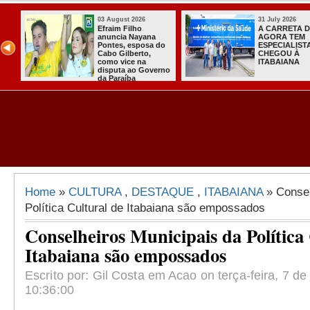
August 2026
31 July 2026
raim Filho
A CARRETA DO
uncia Nayana
AGORA TEM
ntes, esposa do
ESPECIALISTAS
bo Gilberto,
CHEGOU À
mo vice na
ITABAIANA
sputa ao Governo
 Paraíba
Home
»
CULTURA
,
DESTAQUE
,
ITABAIANA
» Consel
Política Cultural de Itabaiana são empossados
Conselheiros Municipais da Política
Itabaiana são empossados
Escrito por: Gil Costa em Acao on terça-feira, 7 de
10:36:00