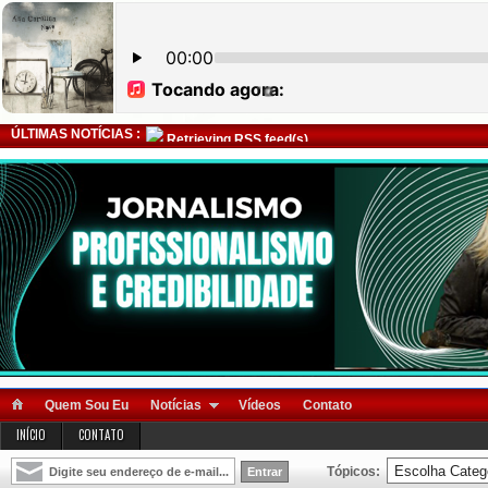
ÚLTIMAS NOTÍCIAS :
Retrieving RSS feed(s)
Quem Sou Eu
Notícias
Vídeos
Contato
INÍCIO
CONTATO
Tópicos: