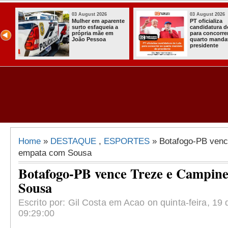
03 August 2026
03 August 2026
Mulher em aparente
PT oficializa
surto esfaqueia a
candidatura d
u
própria mãe em
para concorre
ca
João Pessoa
quarto manda
s
presidente
ais
Home
»
DESTAQUE
,
ESPORTES
» Botafogo-PB venc
empata com Sousa
Botafogo-PB vence Treze e Campin
Sousa
Escrito por: Gil Costa em Acao on quinta-feira, 19 
09:29:00