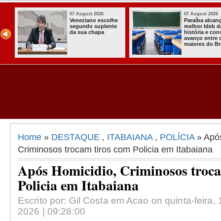
st 2026
07 August 2026
07 A
ano escolhe
Paraíba alcança o
Hom
do suplente
melhor Ideb da
com
 chapa
história e consolida
mun
avanço entre os
rad
maiores do Brasil
s n
Home
»
DESTAQUE
,
ITABAIANA
,
POLÍCIA
» Após
Criminosos trocam tiros com Policia em Itabaiana
Após Homicidio, Criminosos troca
Policia em Itabaiana
Escrito por: Gil Costa em Acao on quinta-feira, 
2026 | 09:28:00