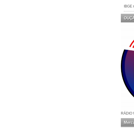
IBGE n
OUÇ
RÁDIO 
Merca