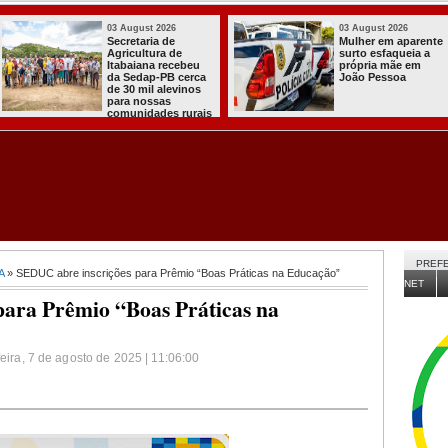
03 August 2026
03 August 2026
PT oficializa
Efraim Filho
candidatura de Lula
anuncia Nayana
para concorrer ao
Pontes, esposa 
quarto mandato de
Cabo Gilberto,
presidente
como vice na
disputa ao Gove
da Paraíba
PREFE
A
» SEDUC abre inscrições para Prêmio “Boas Práticas na Educação”
NET
ara Prêmio “Boas Práticas na
feira, 7 de agosto de 2025 | 11:06:00