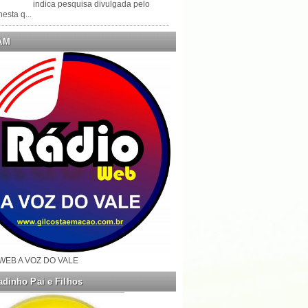
indica pesquisa divulgada pelo
esta q...
AM
WEB A VOZ DO VALE
dinho Pai e Filhos