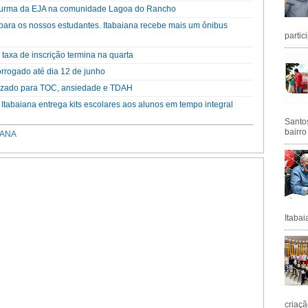
 turma da EJA na comunidade Lagoa do Rancho
 para os nossos estudantes. Itabaiana recebe mais um ônibus
partic
axa de inscrição termina na quarta
rrogado até dia 12 de junho
lizado para TOC, ansiedade e TDAH
aiana entrega kits escolares aos alunos em tempo integral
Santos
bairro
IANA
Itabai
criaçã