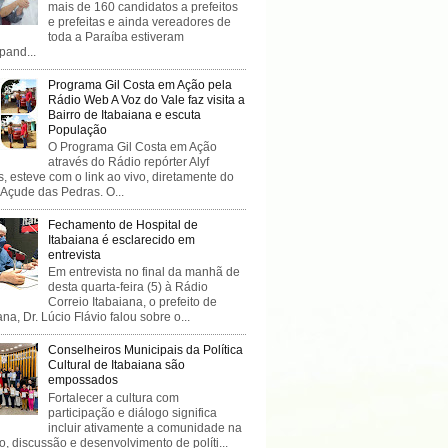
mais de 160 candidatos a prefeitos
e prefeitas e ainda vereadores de
toda a Paraíba estiveram
ipand...
Programa Gil Costa em Ação pela
Rádio Web A Voz do Vale faz visita a
Bairro de Itabaiana e escuta
População
O Programa Gil Costa em Ação
através do Rádio repórter Alyf
, esteve com o link ao vivo, diretamente do
 Açude das Pedras. O...
Fechamento de Hospital de
Itabaiana é esclarecido em
entrevista
Em entrevista no final da manhã de
desta quarta-feira (5) à Rádio
Correio Itabaiana, o prefeito de
ana, Dr. Lúcio Flávio falou sobre o...
Conselheiros Municipais da Política
Cultural de Itabaiana são
empossados
Fortalecer a cultura com
participação e diálogo significa
incluir ativamente a comunidade na
o, discussão e desenvolvimento de políti...