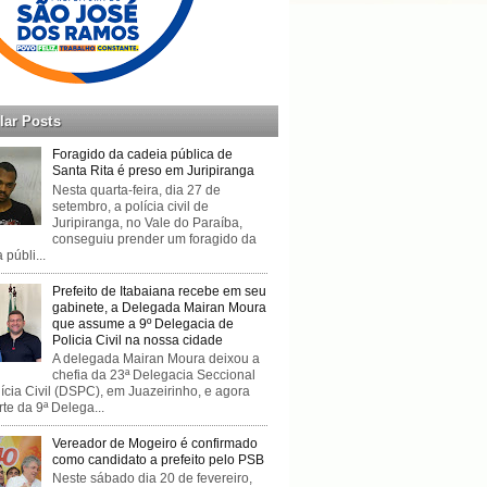
lar Posts
Foragido da cadeia pública de
Santa Rita é preso em Juripiranga
Nesta quarta-feira, dia 27 de
setembro, a polícia civil de
Juripiranga, no Vale do Paraíba,
conseguiu prender um foragido da
 públi...
Prefeito de Itabaiana recebe em seu
gabinete, a Delegada Mairan Moura
que assume a 9º Delegacia de
Policia Civil na nossa cidade
A delegada Mairan Moura deixou a
chefia da 23ª Delegacia Seccional
ícia Civil (DSPC), em Juazeirinho, e agora
rte da 9ª Delega...
Vereador de Mogeiro é confirmado
como candidato a prefeito pelo PSB
Neste sábado dia 20 de fevereiro,