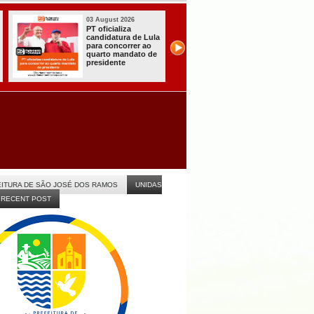
31 July 2026
31 July 2026
A CARRETA DO
Sistema do T
AGORA TEM
registra prime
do
ESPECIALISTAS
candidaturas
CHEGOU À
Paraíba
ITABAIANA
rno
ITURA DE SÃO JOSÉ DOS RAMOS
UNIDAS
RECENT POST