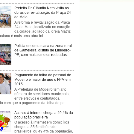
Prefeito Dr. Cláudio Neto visita as
obras de revitalização da Praça 24
de Maio
A reforma e revitalização da Praça
24 de Maio, localizada no coração
da cidade, ao lado da Igreja Matriz
baiana é mais uma obra ini...
Polícia encontra casa na zona rural
de Gameleira, distrito de Limoeiro-
PE, com muitas motos roubadas.
Pagamento da folha de pessoal de
Mogeiro é maior do que o FPM em
2015
A Prefeitura de Mogeiro tem alto
número de servidores municipais,
entre efetivos e contratados,
do com que o pagamento da folha de pe...
Acesso à internet chega a 49,4% da
população brasileira
O acesso à internet em domicílios
chegou a 85,6 milhões de
brasileiros, ou 49,4% da população,