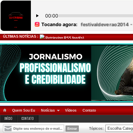
ÚLTIMAS NOTÍCIAS :
Retrieving RSS feed(s)
Quem Sou Eu
Notícias
Vídeos
Contato
INÍCIO
CONTATO
Tópicos: