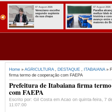
07 August 2026
07 August 2026
Paraíba alcança o
Homem é preso
melhor Ideb da
com armas,
história e consolida
munições e
avanço entre os
radiocomunicador
maiores do Brasil
s no Conde
Home
»
AGRICULTURA
,
DESTAQUE
,
ITABAIANA
» P
firma termo de cooperação com FAEPA
Prefeitura de Itabaiana firma term
com FAEPA
Escrito por: Gil Costa em Acao on quinta-feira, 7 d
11:07:00