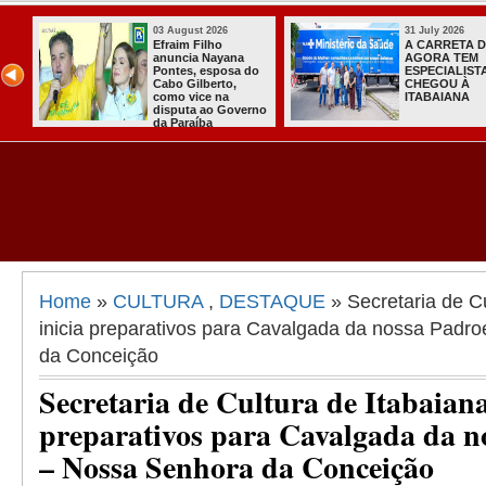
31 July 2026
31 July 2026
A CARRETA DO
Sistema do TSE
AGORA TEM
registra primeiras
ESPECIALISTAS
candidaturas na
CHEGOU À
Paraíba
ITABAIANA
Home
»
CULTURA
,
DESTAQUE
» Secretaria de Cu
inicia preparativos para Cavalgada da nossa Padr
da Conceição
Secretaria de Cultura de Itabaiana
preparativos para Cavalgada da n
– Nossa Senhora da Conceição