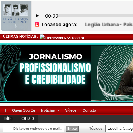
ÚLTIMAS NOTÍCIAS :
Retrieving RSS feed(s)
Quem Sou Eu
Notícias
Vídeos
Contato
INÍCIO
CONTATO
Tópicos: