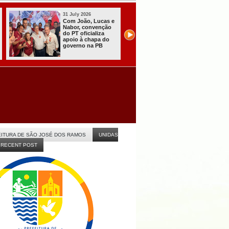
31 July 2026
28 July 2026
Presidente do TRE-
Operação conjunta
PB garante eleições
entre PB e RN
de 2026 com
captura foragido de
“tranquilidade,
alta periculosidade
eficiência e
em CG
celeridade” na PB
ITURA DE SÃO JOSÉ DOS RAMOS
UNIDAS
RECENT POST