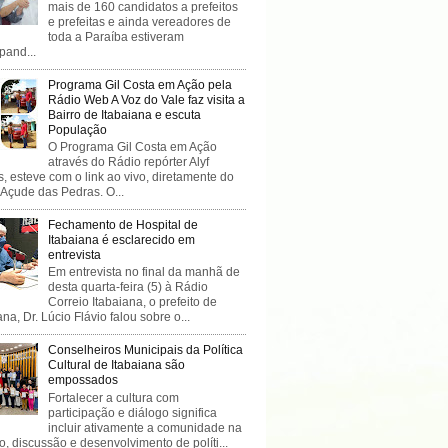
mais de 160 candidatos a prefeitos
e prefeitas e ainda vereadores de
toda a Paraíba estiveram
ipand...
Programa Gil Costa em Ação pela
Rádio Web A Voz do Vale faz visita a
Bairro de Itabaiana e escuta
População
O Programa Gil Costa em Ação
através do Rádio repórter Alyf
, esteve com o link ao vivo, diretamente do
 Açude das Pedras. O...
Fechamento de Hospital de
Itabaiana é esclarecido em
entrevista
Em entrevista no final da manhã de
desta quarta-feira (5) à Rádio
Correio Itabaiana, o prefeito de
ana, Dr. Lúcio Flávio falou sobre o...
Conselheiros Municipais da Política
Cultural de Itabaiana são
empossados
Fortalecer a cultura com
participação e diálogo significa
incluir ativamente a comunidade na
o, discussão e desenvolvimento de políti...