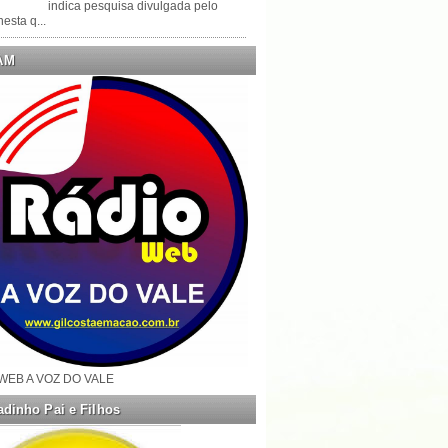
indica pesquisa divulgada pelo
esta q...
AM
WEB A VOZ DO VALE
dinho Pai e Filhos