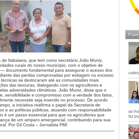
Popu
ra de Itabaiana, que tem como secretário João Muniz,
iedades rurais do nosso município, com o objetivo de
a — documento fundamental para assegurar o acesso dos
cadeia
o, diante das perdas comprovadas por estiagem ou excesso
s técnicas se deslocaram até as comunidades mais
ições das lavouras, dialogando com os agricultores e
elas adversidades climáticas. João Muniz, disse que o
de, sensibilidade e compromisso com a verdade dos fatos,
lmente necessite seja inserido no processo. De acordo
po, a iniciativa reafirma o papel da Secretaria de
o e as políticas públicas, atuando com responsabilidade
de Pol
udo é um passo essencial para que os agricultores que
faz pa
ança de um amparo emergencial, contribuindo para sua
al. Por Gil Costa – Jornalista PMI