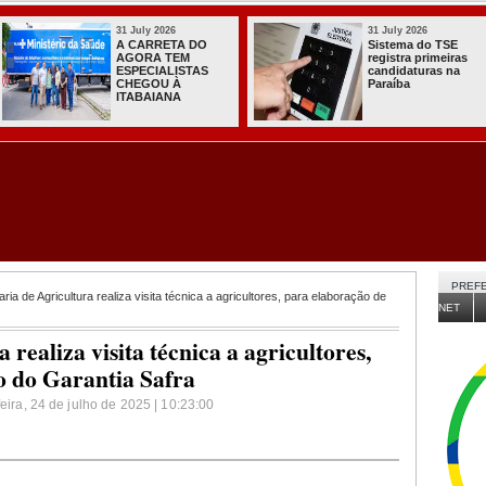
31 July 2026
31 July 2026
Sistema do TSE
Com João, Lucas e
registra primeiras
Nabor, convenção
candidaturas na
do PT oficializa
Paraíba
apoio à chapa do
governo na PB
PREFE
ria de Agricultura realiza visita técnica a agricultores, para elaboração de
NET
 realiza visita técnica a agricultores,
o do Garantia Safra
feira, 24 de julho de 2025 | 10:23:00