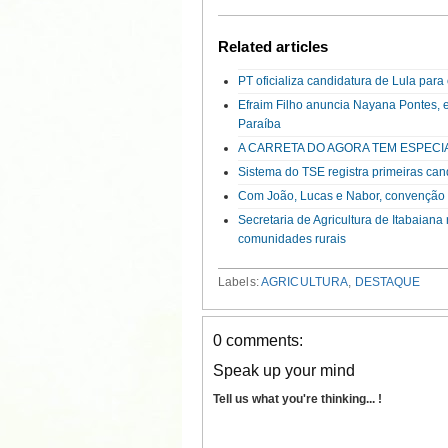
Related articles
PT oficializa candidatura de Lula par
Efraim Filho anuncia Nayana Pontes, 
Paraíba
A CARRETA DO AGORA TEM ESPECI
Sistema do TSE registra primeiras can
Com João, Lucas e Nabor, convenção d
Secretaria de Agricultura de Itabaian
comunidades rurais
Labels:
AGRICULTURA
,
DESTAQUE
0 comments:
Speak up your mind
Tell us what you're thinking... !