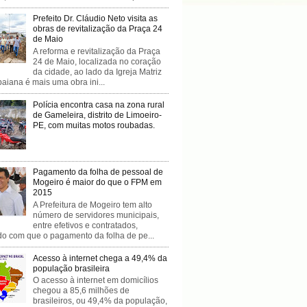
Prefeito Dr. Cláudio Neto visita as
obras de revitalização da Praça 24
de Maio
A reforma e revitalização da Praça
24 de Maio, localizada no coração
da cidade, ao lado da Igreja Matriz
baiana é mais uma obra ini...
Polícia encontra casa na zona rural
de Gameleira, distrito de Limoeiro-
PE, com muitas motos roubadas.
Pagamento da folha de pessoal de
Mogeiro é maior do que o FPM em
2015
A Prefeitura de Mogeiro tem alto
número de servidores municipais,
entre efetivos e contratados,
do com que o pagamento da folha de pe...
Acesso à internet chega a 49,4% da
população brasileira
O acesso à internet em domicílios
chegou a 85,6 milhões de
brasileiros, ou 49,4% da população,