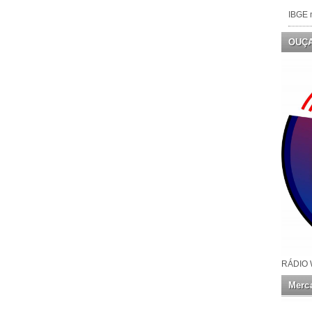
IBGE n
OUÇ
RÁDIO 
Merca