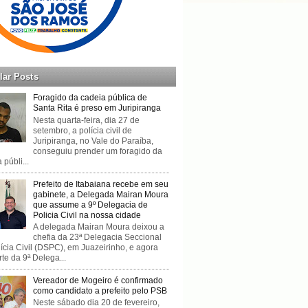
lar Posts
Foragido da cadeia pública de
Santa Rita é preso em Juripiranga
Nesta quarta-feira, dia 27 de
setembro, a polícia civil de
Juripiranga, no Vale do Paraíba,
conseguiu prender um foragido da
 públi...
Prefeito de Itabaiana recebe em seu
gabinete, a Delegada Mairan Moura
que assume a 9º Delegacia de
Policia Civil na nossa cidade
A delegada Mairan Moura deixou a
chefia da 23ª Delegacia Seccional
ícia Civil (DSPC), em Juazeirinho, e agora
rte da 9ª Delega...
Vereador de Mogeiro é confirmado
como candidato a prefeito pelo PSB
Neste sábado dia 20 de fevereiro,