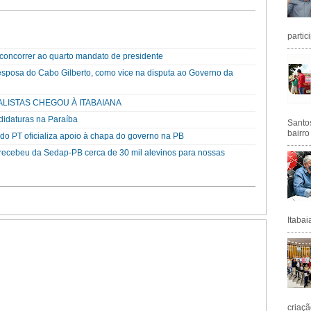
partic
a concorrer ao quarto mandato de presidente
esposa do Cabo Gilberto, como vice na disputa ao Governo da
ALISTAS CHEGOU À ITABAIANA
didaturas na Paraíba
Santos
bairro
o PT oficializa apoio à chapa do governo na PB
a recebeu da Sedap-PB cerca de 30 mil alevinos para nossas
Itabai
criaçã