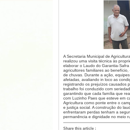
A Secretaria Municipal de Agricultu
realizou uma visita técnica às propr
elaborar o Laudo do Garantia-Safr
agricultores familiares ao benefíci
de chuvas. Durante a ação, equipe
afetadas, avaliando in loco as cond
registrando os prejuízos causados p
trabalho foi conduzido com serieda
garantindo que cada família que rea
com Luzinho Paes que esteve em cam
Agricultura como ponte entre o camp
e justiça social. A construção do la
enfrentaram perdas tenham a segur
permanência e dignidade no meio rur
Share this article
: