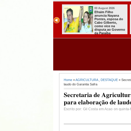
03 August 2026
31 July 2026
Efraim Filho
A CARRETA DO
anuncia Nayana
AGORA TEM
Pontes, esposa do
ESPECIALISTAS
Cabo Gilberto,
CHEGOU À
como vice na
ITABAIANA
disputa ao Governo
da Paraíba
Home
»
AGRICULTURA
,
DESTAQUE
» Secreta
laudo do Garantia Safra
Secretaria de Agricultura
para elaboração de laud
Escrito por: Gil Costa em Acao on quinta-