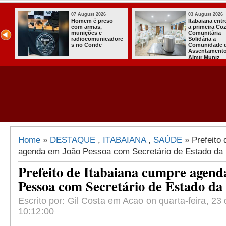
07 August 2026
03 August 2026
o
Homem é preso
Itabaiana ent
com armas,
a primeira Co
ida
munições e
Comunitária
radiocomunicadore
Solidária a
l
s no Conde
Comunidade 
Assentament
Almir Muniz
Home
»
DESTAQUE
,
ITABAIANA
,
SAÚDE
» Prefeito 
agenda em João Pessoa com Secretário de Estado da
Prefeito de Itabaiana cumpre agend
Pessoa com Secretário de Estado da
Escrito por: Gil Costa em Acao on quarta-feira, 23 
10:12:00