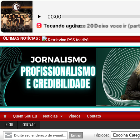
ÚLTIMAS NOTÍCIAS :
Retrieving RSS feed(s)
Quem Sou Eu
Notícias
Vídeos
Contato
INÍCIO
CONTATO
Tópicos: