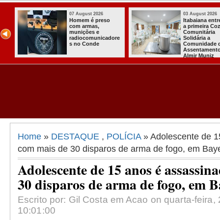
07 August 2026
03 August 2026
o
Homem é preso
Itabaiana ent
com armas,
a primeira Co
ida
munições e
Comunitária
radiocomunicadore
Solidária a
l
s no Conde
Comunidade 
Assentament
Almir Muniz
Home
»
DESTAQUE
,
POLÍCIA
» Adolescente de 1
com mais de 30 disparos de arma de fogo, em Bay
Adolescente de 15 anos é assassin
30 disparos de arma de fogo, em 
Escrito por: Gil Costa em Acao on quarta-feira, 
10:01:00