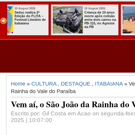
10 August 2026
10 August 2026
os
Torcedores do
Três apostas 
ão
Botafogo-PB e
faturam quas
 na
Santa Cruz entram
100 mil na Me
te
em confronto na
Sena
praia
Home
»
CULTURA
,
DESTAQUE
,
ITABAIANA
» Ve
Rainha do Vale do Paraíba
Vem aí, o São João da Rainha do 
Escrito por: Gil Costa em Acao on segunda-feir
2025 | 10:07:00