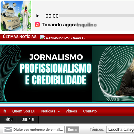
ÚLTIMAS NOTÍCIAS :
Retrieving RSS feed(s)
Quem Sou Eu
Notícias
Vídeos
Contato
INÍCIO
CONTATO
Tópicos: