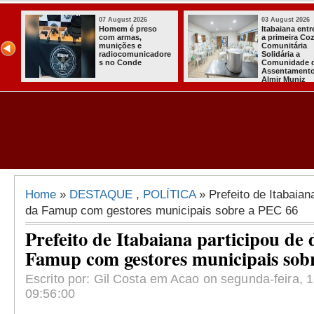
07 August 2026
03 August 2026
o
Homem é preso
Itabaiana ent
com armas,
a primeira Co
ida
munições e
Comunitária
radiocomunicadore
Solidária a
l
s no Conde
Comunidade 
Assentament
Almir Muniz
Home
»
DESTAQUE
,
POLÍTICA
» Prefeito de Itabaian
da Famup com gestores municipais sobre a PEC 66
Prefeito de Itabaiana participou de 
Famup com gestores municipais sob
Escrito por: Gil Costa em Acao on segunda-feira, 
09:56:00