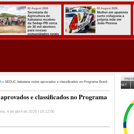
03 August 2026
03 August 2026
Mulher em aparente
PT oficializa
surto esfaqueia a
candidatura de Lula
própria mãe em
para concorrer ao
João Pessoa
quarto mandato de
presidente
PREFE
A
» SEDUC Itabaiana reúne aprovados e classificados no Programa Brasil
NET
provados e classificados no Programa
ira, 4 de abril de 2025 | 10:12:00