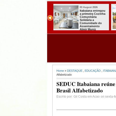
03 August 2026
03 August 2026
Itabaiana entregou
Secretaria de
a primeira Cozinha
Agricultura de
Comunitária
Itabaiana recebeu
Solidária a
da Sedap-PB cerca
Comunidade do
de 30 mil alevinos
Assentamento
para nossas
Almir Muniz
comunidades rurais
Home
»
DESTAQUE
,
EDUCAÇÃO
,
ITABAIAN
Alfabetizado
SEDUC Itabaiana reúne a
Brasil Alfabetizado
Escrito por: Gil Costa em Acao on sexta-fe