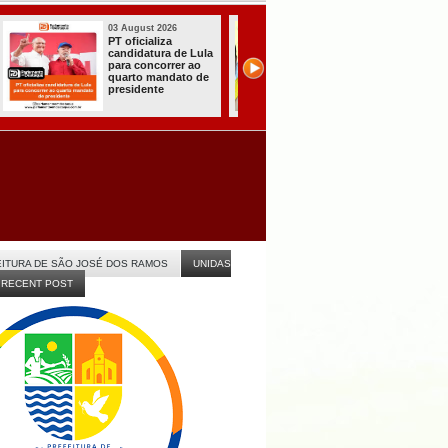
03 August 2026
31 July 2026
Efraim Filho
A CARRETA DO
anuncia Nayana
AGORA TEM
Pontes, esposa do
ESPECIALISTAS
Cabo Gilberto,
CHEGOU À
como vice na
ITABAIANA
disputa ao Governo
da Paraíba
ITURA DE SÃO JOSÉ DOS RAMOS
UNIDAS
RECENT POST