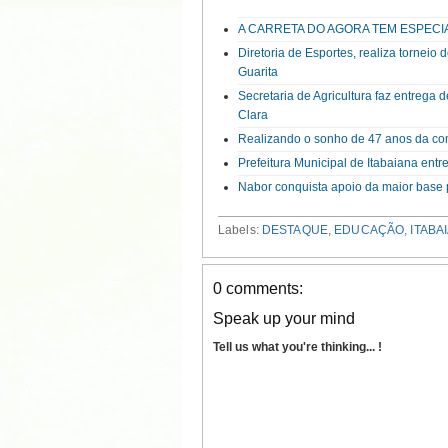
A CARRETA DO AGORA TEM ESPECI
Diretoria de Esportes, realiza tornei
Guarita
Secretaria de Agricultura faz entrega 
Clara
Realizando o sonho de 47 anos da com
Prefeitura Municipal de Itabaiana en
Nabor conquista apoio da maior base p
Labels:
DESTAQUE
,
EDUCAÇÃO
,
ITABA
0 comments:
Speak up your mind
Tell us what you're thinking... !