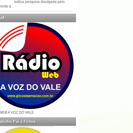
indica pesquisa divulgada pelo
esta q...
AM
WEB A VOZ DO VALE
dinho Pai e Filhos