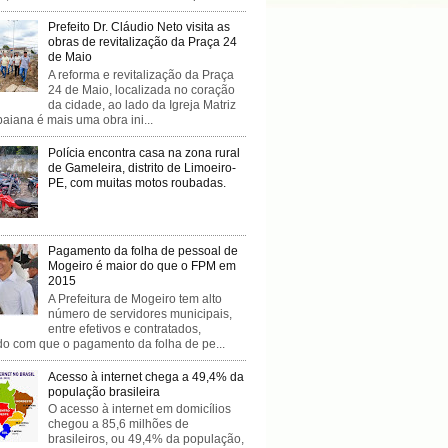
Prefeito Dr. Cláudio Neto visita as
obras de revitalização da Praça 24
de Maio
A reforma e revitalização da Praça
24 de Maio, localizada no coração
da cidade, ao lado da Igreja Matriz
baiana é mais uma obra ini...
Polícia encontra casa na zona rural
de Gameleira, distrito de Limoeiro-
PE, com muitas motos roubadas.
Pagamento da folha de pessoal de
Mogeiro é maior do que o FPM em
2015
A Prefeitura de Mogeiro tem alto
número de servidores municipais,
entre efetivos e contratados,
do com que o pagamento da folha de pe...
Acesso à internet chega a 49,4% da
população brasileira
O acesso à internet em domicílios
chegou a 85,6 milhões de
brasileiros, ou 49,4% da população,