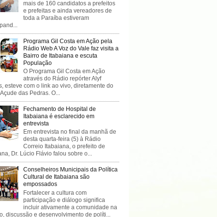
mais de 160 candidatos a prefeitos
e prefeitas e ainda vereadores de
toda a Paraíba estiveram
ipand...
Programa Gil Costa em Ação pela
Rádio Web A Voz do Vale faz visita a
Bairro de Itabaiana e escuta
População
O Programa Gil Costa em Ação
através do Rádio repórter Alyf
, esteve com o link ao vivo, diretamente do
 Açude das Pedras. O...
Fechamento de Hospital de
Itabaiana é esclarecido em
entrevista
Em entrevista no final da manhã de
desta quarta-feira (5) à Rádio
Correio Itabaiana, o prefeito de
ana, Dr. Lúcio Flávio falou sobre o...
Conselheiros Municipais da Política
Cultural de Itabaiana são
empossados
Fortalecer a cultura com
participação e diálogo significa
incluir ativamente a comunidade na
o, discussão e desenvolvimento de políti...