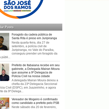
lar Posts
Foragido da cadeia pública de
Santa Rita é preso em Juripiranga
Nesta quarta-feira, dia 27 de
setembro, a polícia civil de
Juripiranga, no Vale do Paraíba,
conseguiu prender um foragido da
 públi...
Prefeito de Itabaiana recebe em seu
gabinete, a Delegada Mairan Moura
que assume a 9º Delegacia de
Policia Civil na nossa cidade
A delegada Mairan Moura deixou a
chefia da 23ª Delegacia Seccional
ícia Civil (DSPC), em Juazeirinho, e agora
rte da 9ª Delega...
Vereador de Mogeiro é confirmado
como candidato a prefeito pelo PSB
Neste sábado dia 20 de fevereiro,