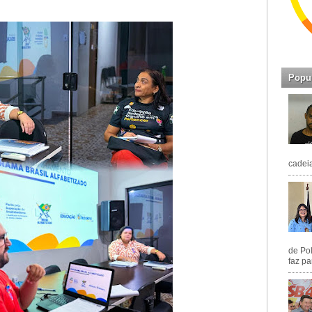
Popu
cadeia
de Pol
faz pa