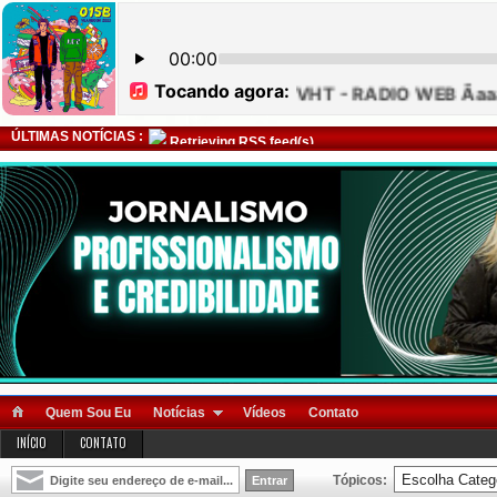
ÚLTIMAS NOTÍCIAS :
Retrieving RSS feed(s)
Quem Sou Eu
Notícias
Vídeos
Contato
INÍCIO
CONTATO
Tópicos: