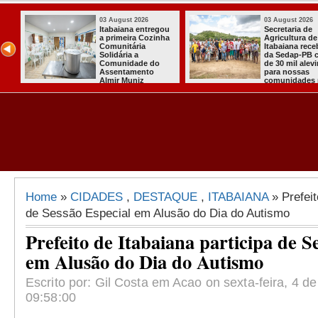
2026
03 August 2026
03 Augu
 de
Mulher em aparente
PT ofic
ra de
surto esfaqueia a
candid
 recebeu
própria mãe em
para c
-PB cerca
João Pessoa
quarto
alevinos
presid
as
des rurais
Home
»
CIDADES
,
DESTAQUE
,
ITABAIANA
» Prefeit
de Sessão Especial em Alusão do Dia do Autismo
Prefeito de Itabaiana participa de S
em Alusão do Dia do Autismo
Escrito por: Gil Costa em Acao on sexta-feira, 4 de
09:58:00