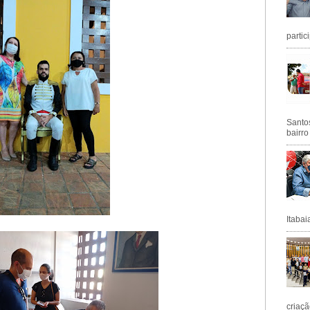
partic
Santos
bairro
Itabai
criaçã