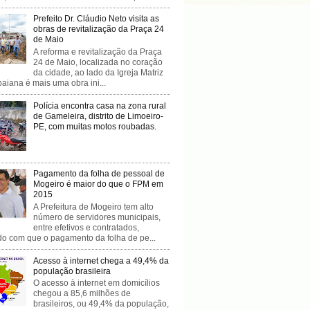
Prefeito Dr. Cláudio Neto visita as
obras de revitalização da Praça 24
de Maio
A reforma e revitalização da Praça
24 de Maio, localizada no coração
da cidade, ao lado da Igreja Matriz
baiana é mais uma obra ini...
Polícia encontra casa na zona rural
de Gameleira, distrito de Limoeiro-
PE, com muitas motos roubadas.
Pagamento da folha de pessoal de
Mogeiro é maior do que o FPM em
2015
A Prefeitura de Mogeiro tem alto
número de servidores municipais,
entre efetivos e contratados,
do com que o pagamento da folha de pe...
Acesso à internet chega a 49,4% da
população brasileira
O acesso à internet em domicílios
chegou a 85,6 milhões de
brasileiros, ou 49,4% da população,