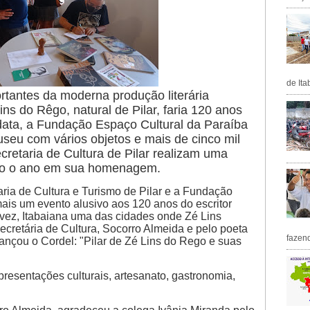
de Ita
rtantes da moderna produção literária
ins do Rêgo, natural de Pilar, faria 120 anos
data, a Fundação Espaço Cultural da Paraíba
eu com vários objetos e mais de cinco mil
ecretaria de Cultura de Pilar realizam uma
odo o ano em sua homenagem.
aria de Cultura e Turismo de Pilar e a Fundação
is um evento alusivo aos 120 anos do escritor
vez, Itabaiana uma das cidades onde Zé Lins
ecretária de Cultura, Socorro Almeida e pelo poeta
fazen
ançou o Cordel: "Pilar de Zé Lins do Rego e suas
resentações culturais, artesanato, gastronomia,