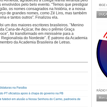
rro Almeida, agradeceu a colega Ivânia Miranda pelo
s envolvidos pelo belo evento. “Temos que prestigiar
IBGE n
egião, os nomes consagrados na história, e a nossa
 berço de grandes nomes, como Zé Lins, mas também
OUÇ
ma e tantos outros”. Finalizou ela.
oi um dos maiores escritores brasileiros. "Menino
da Cana-de-Açúcar, lhe deu o prêmio Graça
ce", foi transformado em minissérie para a
o Regionalista do Nordeste". É patrono da Academia
o membro da Academia Brasileira de Letras.
didaturas na Paraíba
RÁDIO 
o PT oficializa apoio à chapa do governo na PB
Merca
o de futebol em alusão a Nossa Senhora do Carmo, padroeira de