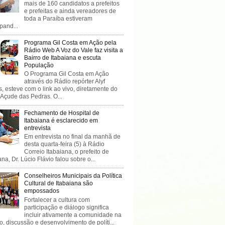
mais de 160 candidatos a prefeitos
e prefeitas e ainda vereadores de
toda a Paraíba estiveram
ipand...
Programa Gil Costa em Ação pela
Rádio Web A Voz do Vale faz visita a
Bairro de Itabaiana e escuta
População
O Programa Gil Costa em Ação
através do Rádio repórter Alyf
, esteve com o link ao vivo, diretamente do
 Açude das Pedras. O...
Fechamento de Hospital de
Itabaiana é esclarecido em
entrevista
Em entrevista no final da manhã de
desta quarta-feira (5) à Rádio
Correio Itabaiana, o prefeito de
ana, Dr. Lúcio Flávio falou sobre o...
Conselheiros Municipais da Política
Cultural de Itabaiana são
empossados
Fortalecer a cultura com
participação e diálogo significa
incluir ativamente a comunidade na
o, discussão e desenvolvimento de políti...