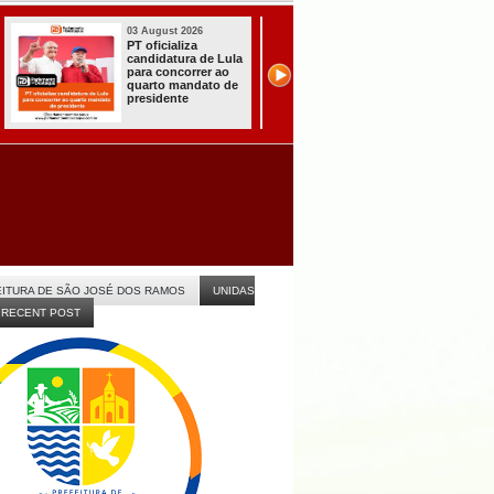
31 July 2026
31 July 2026
A CARRETA DO
Sistema do TSE
AGORA TEM
registra primeiras
ESPECIALISTAS
candidaturas na
CHEGOU À
Paraíba
ITABAIANA
ITURA DE SÃO JOSÉ DOS RAMOS
UNIDAS
RECENT POST