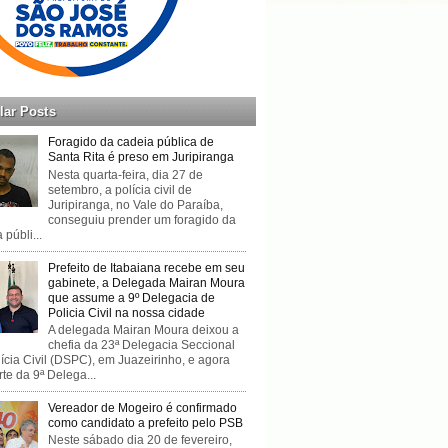
lar Posts
Foragido da cadeia pública de
Santa Rita é preso em Juripiranga
Nesta quarta-feira, dia 27 de
setembro, a polícia civil de
Juripiranga, no Vale do Paraíba,
conseguiu prender um foragido da
 públi...
Prefeito de Itabaiana recebe em seu
gabinete, a Delegada Mairan Moura
que assume a 9º Delegacia de
Policia Civil na nossa cidade
A delegada Mairan Moura deixou a
chefia da 23ª Delegacia Seccional
ícia Civil (DSPC), em Juazeirinho, e agora
rte da 9ª Delega...
Vereador de Mogeiro é confirmado
como candidato a prefeito pelo PSB
Neste sábado dia 20 de fevereiro,