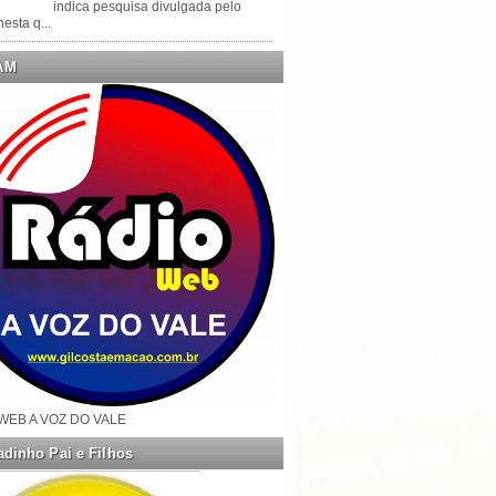
indica pesquisa divulgada pelo
esta q...
AM
WEB A VOZ DO VALE
dinho Pai e Filhos