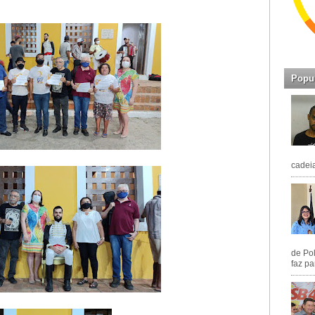
Popu
cadeia
de Pol
faz pa