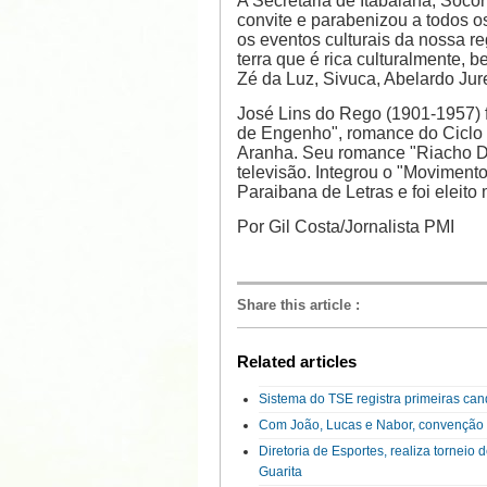
A Secretária de Itabaiana, Soco
convite e parabenizou a todos o
os eventos culturais da nossa r
terra que é rica culturalmente,
Zé da Luz, Sivuca, Abelardo Jure
José Lins do Rego (1901-1957) f
de Engenho", romance do Ciclo 
Aranha. Seu romance "Riacho Do
televisão. Integrou o "Moviment
Paraibana de Letras e foi eleit
Por Gil Costa/Jornalista PMI
Share this article
:
Related articles
Sistema do TSE registra primeiras can
Com João, Lucas e Nabor, convenção d
Diretoria de Esportes, realiza tornei
Guarita