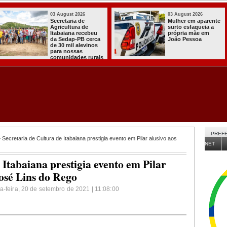
03 August 2026
03 August 2026
PT oficializa
Efraim Filho
candidatura de Lula
anuncia Nayana
para concorrer ao
Pontes, esposa do
quarto mandato de
Cabo Gilberto,
presidente
como vice na
disputa ao Governo
da Paraíba
PREFE
 Secretaria de Cultura de Itabaiana prestigia evento em Pilar alusivo aos
NET
 Itabaiana prestigia evento em Pilar
José Lins do Rego
a-feira, 20 de setembro de 2021 | 11:08:00