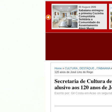
03 August 2026
03 August 2026
Secretaria de
Mulher em aparente
Agricultura de
surto esfaqueia a
Itabaiana recebeu
própria mãe em
da Sedap-PB cerca
João Pessoa
de 30 mil alevinos
para nossas
comunidades rurais
Home
»
CULTURA
,
DESTAQUE
,
ITABAIANA
»
120 anos de José Lins do Rego
Secretaria de Cultura de
alusivo aos 120 anos de 
Escrito por: Gil Costa em Acao on segund