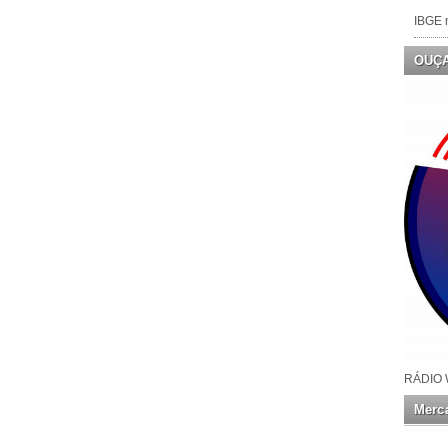
IBGE n
OUÇ
RÁDIO 
Merca