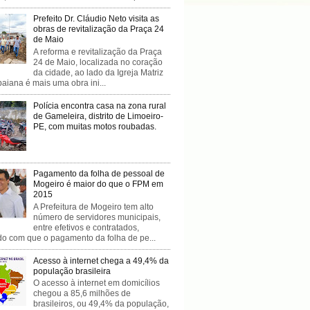
Prefeito Dr. Cláudio Neto visita as
obras de revitalização da Praça 24
de Maio
A reforma e revitalização da Praça
24 de Maio, localizada no coração
da cidade, ao lado da Igreja Matriz
baiana é mais uma obra ini...
Polícia encontra casa na zona rural
de Gameleira, distrito de Limoeiro-
PE, com muitas motos roubadas.
Pagamento da folha de pessoal de
Mogeiro é maior do que o FPM em
2015
A Prefeitura de Mogeiro tem alto
número de servidores municipais,
entre efetivos e contratados,
do com que o pagamento da folha de pe...
Acesso à internet chega a 49,4% da
população brasileira
O acesso à internet em domicílios
chegou a 85,6 milhões de
brasileiros, ou 49,4% da população,