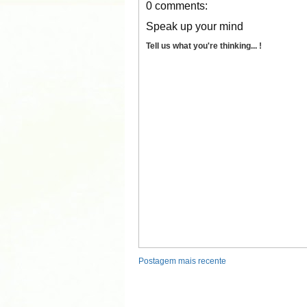
0 comments:
Speak up your mind
Tell us what you're thinking... !
Postagem mais recente