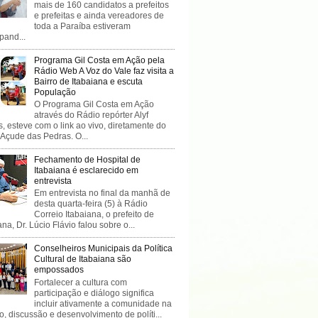
mais de 160 candidatos a prefeitos
e prefeitas e ainda vereadores de
toda a Paraíba estiveram
ipand...
Programa Gil Costa em Ação pela
Rádio Web A Voz do Vale faz visita a
Bairro de Itabaiana e escuta
População
O Programa Gil Costa em Ação
através do Rádio repórter Alyf
, esteve com o link ao vivo, diretamente do
 Açude das Pedras. O...
Fechamento de Hospital de
Itabaiana é esclarecido em
entrevista
Em entrevista no final da manhã de
desta quarta-feira (5) à Rádio
Correio Itabaiana, o prefeito de
ana, Dr. Lúcio Flávio falou sobre o...
Conselheiros Municipais da Política
Cultural de Itabaiana são
empossados
Fortalecer a cultura com
participação e diálogo significa
incluir ativamente a comunidade na
o, discussão e desenvolvimento de políti...