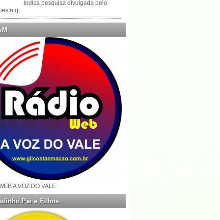
indica pesquisa divulgada pelo
esta q...
AM
WEB A VOZ DO VALE
dinho Pai e Filhos