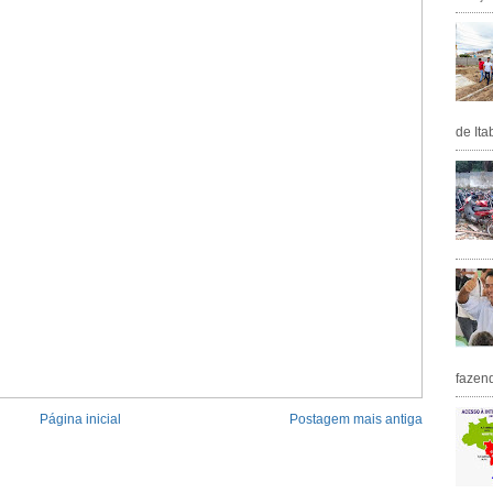
de Ita
fazen
Página inicial
Postagem mais antiga