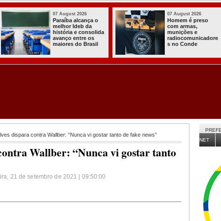
026
03 August 2026
03 Augus
reso
Itabaiana entregou
Secretar
,
a primeira Cozinha
Agricul
e
Comunitária
Itabaia
nicadore
Solidária a
da Seda
e
Comunidade do
de 30 mi
Assentamento
para no
Almir Muniz
comunid
PREFE
es dispara contra Wallber: “Nunca vi gostar tanto de fake news”
NET
contra Wallber: “Nunca vi gostar tanto
eira, 21 de setembro de 2021 | 09:50:00