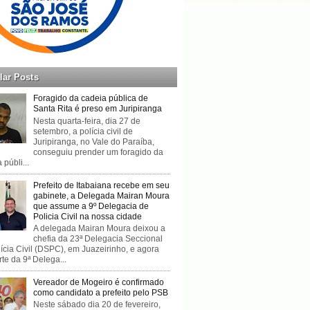
lar Posts
Foragido da cadeia pública de
Santa Rita é preso em Juripiranga
Nesta quarta-feira, dia 27 de
setembro, a polícia civil de
Juripiranga, no Vale do Paraíba,
conseguiu prender um foragido da
 públi...
Prefeito de Itabaiana recebe em seu
gabinete, a Delegada Mairan Moura
que assume a 9º Delegacia de
Policia Civil na nossa cidade
A delegada Mairan Moura deixou a
chefia da 23ª Delegacia Seccional
ícia Civil (DSPC), em Juazeirinho, e agora
rte da 9ª Delega...
Vereador de Mogeiro é confirmado
como candidato a prefeito pelo PSB
Neste sábado dia 20 de fevereiro,