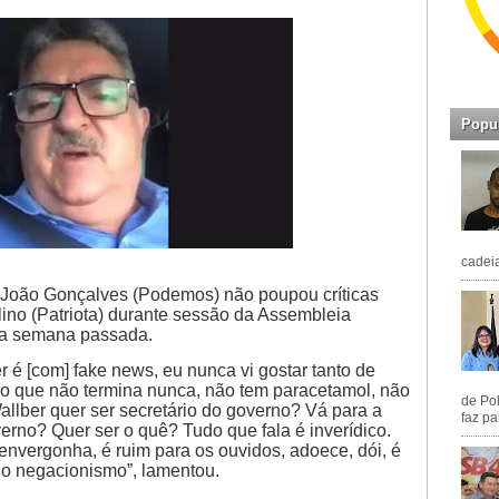
Popu
cadeia
 João Gonçalves (Podemos) não poupou críticas
lino (Patriota) durante sessão da Assembleia
na semana passada.
 é [com] fake news, eu nunca vi gostar tanto de
lo que não termina nunca, não tem paracetamol, não
de Pol
allber quer ser secretário do governo? Vá para a
faz pa
erno? Quer ser o quê? Tudo que fala é inverídico.
envergonha, é ruim para os ouvidos, adoece, dói, é
 no negacionismo”, lamentou.