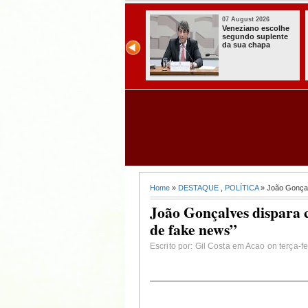
07 August 2026
07 August 2
colhe
Paraíba alcança o
Homem é p
ente
melhor Ideb da
com armas
história e consolida
munições 
avanço entre os
radiocomu
maiores do Brasil
s no Cond
Home
»
DESTAQUE
,
POLÍTICA
» João Gonçalv
João Gonçalves dispara 
de fake news”
Escrito por: Gil Costa em Acao on terça-f