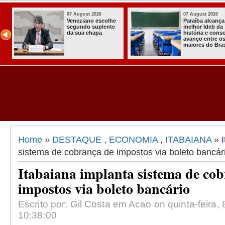
07 August 2026
03 August 
nça o
Homem é preso
Itabaiana
da
com armas,
a primeir
nsolida
munições e
Comunitár
 os
radiocomunicadore
Solidária 
rasil
s no Conde
Comunida
Assentam
Almir Mun
Home
»
DESTAQUE
,
ECONOMIA
,
ITABAIANA
» I
sistema de cobrança de impostos via boleto bancár
Itabaiana implanta sistema de co
impostos via boleto bancário
Escrito por: Gil Costa em Acao on quinta-feira, 
10:38:00