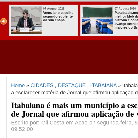
07 August 2026
07 August 2026
Paraíba alcança o
Homem é preso
melhor Ideb da
com armas,
história e consolida
munições e
avanço entre os
radiocomunicadore
maiores do Brasil
s no Conde
Home
»
CIDADES
,
DESTAQUE
,
ITABAIANA
» Itabai
a esclarecer matéria de Jornal que afirmou aplicação 
Itabaiana é mais um município a esc
de Jornal que afirmou aplicação de 
Escrito por: Gil Costa em Acao on segunda-feira, 5
09:52:00