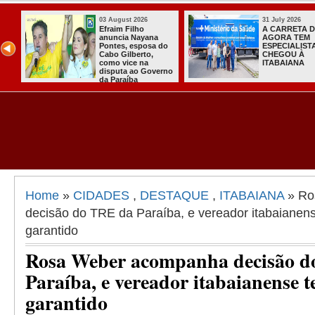
 August 2026
31 July 2026
raim Filho
A CARRETA DO
uncia Nayana
AGORA TEM
ntes, esposa do
ESPECIALISTAS
bo Gilberto,
CHEGOU À
mo vice na
ITABAIANA
sputa ao Governo
 Paraíba
Home
»
CIDADES
,
DESTAQUE
,
ITABAIANA
» Ro
decisão do TRE da Paraíba, e vereador itabaiane
garantido
Rosa Weber acompanha decisão 
Paraíba, e vereador itabaianense
garantido