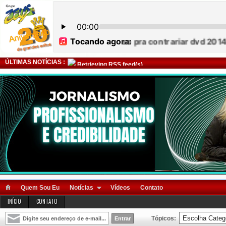
ÚLTIMAS NOTÍCIAS :
Retrieving RSS feed(s)
Quem Sou Eu
Notícias
Vídeos
Contato
INÍCIO
CONTATO
Tópicos: