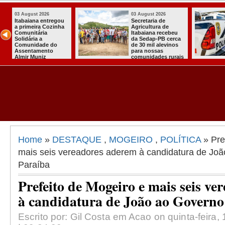
03 August 2026
03 August 2026
Mulher em aparente
PT oficializa
surto esfaqueia a
candidatura d
u
própria mãe em
para concorre
ca
João Pessoa
quarto manda
s
presidente
ais
Home
»
DESTAQUE
,
MOGEIRO
,
POLÍTICA
» Pre
mais seis vereadores aderem à candidatura de Jo
Paraíba
Prefeito de Mogeiro e mais seis v
à candidatura de João ao Governo
Escrito por: Gil Costa em Acao on quinta-feira