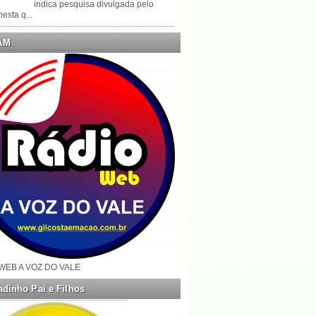
indica pesquisa divulgada pelo
esta q...
AM
WEB A VOZ DO VALE
dinho Pai e Filhos