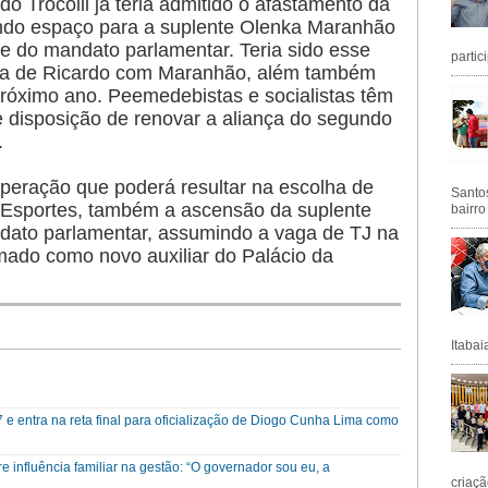
o Trócolli já teria admitido o afastamento da
indo espaço para a suplente Olenka Maranhão
de do mandato parlamentar. Teria sido esse
partic
sa de Ricardo com Maranhão, além também
próximo ano. Peemedebistas e socialistas têm
 disposição de renovar a aliança do segundo
.
peração que poderá resultar na escolha de
Santos
de Esportes, também a ascensão da suplente
bairro
ndato parlamentar, assumindo a vaga de TJ na
rmado como novo auxiliar do Palácio da
Itabai
e entra na reta final para oficialização de Diogo Cunha Lima como
re influência familiar na gestão: “O governador sou eu, a
criaçã