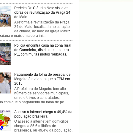
Prefeito Dr. Cláudio Neto visita as
obras de revitalização da Praça 24
de Maio
A reforma e revitalização da Praça
24 de Maio, localizada no coração
da cidade, ao lado da Igreja Matriz
baiana é mais uma obra ini...
Polícia encontra casa na zona rural
de Gameleira, distrito de Limoeiro-
PE, com muitas motos roubadas.
Pagamento da folha de pessoal de
Mogeiro é maior do que o FPM em
2015
A Prefeitura de Mogeiro tem alto
número de servidores municipais,
entre efetivos e contratados,
do com que o pagamento da folha de pe...
Acesso à internet chega a 49,4% da
população brasileira
O acesso à internet em domicílios
chegou a 85,6 milhões de
brasileiros, ou 49,4% da população,