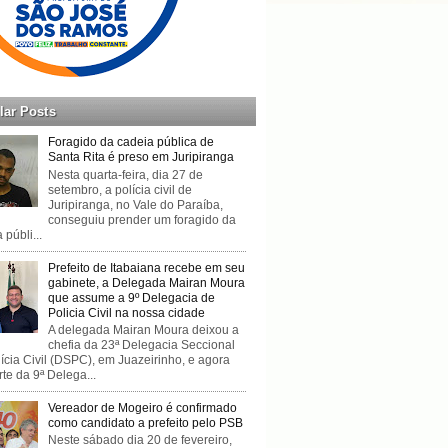
lar Posts
Foragido da cadeia pública de
Santa Rita é preso em Juripiranga
Nesta quarta-feira, dia 27 de
setembro, a polícia civil de
Juripiranga, no Vale do Paraíba,
conseguiu prender um foragido da
 públi...
Prefeito de Itabaiana recebe em seu
gabinete, a Delegada Mairan Moura
que assume a 9º Delegacia de
Policia Civil na nossa cidade
A delegada Mairan Moura deixou a
chefia da 23ª Delegacia Seccional
ícia Civil (DSPC), em Juazeirinho, e agora
rte da 9ª Delega...
Vereador de Mogeiro é confirmado
como candidato a prefeito pelo PSB
Neste sábado dia 20 de fevereiro,