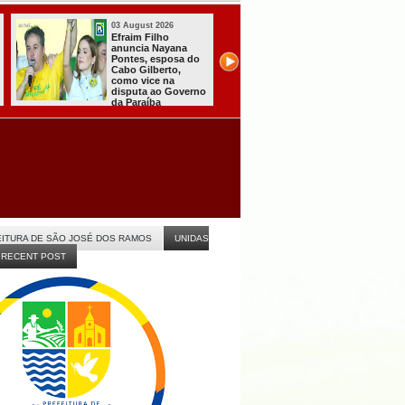
03 August 2026
31 July 2026
Efraim Filho
A CARRETA DO
anuncia Nayana
AGORA TEM
Pontes, esposa do
ESPECIALISTAS
Cabo Gilberto,
CHEGOU À
como vice na
ITABAIANA
disputa ao Governo
da Paraíba
ITURA DE SÃO JOSÉ DOS RAMOS
UNIDAS
RECENT POST