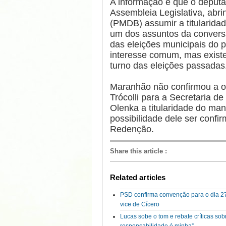
A informação é que o deputad
Assembleia Legislativa, abr
(PMDB) assumir a titularida
um dos assuntos da conver
das eleições municipais do 
interesse comum, mas existe
turno das eleições passadas
Maranhão não confirmou a o
Trócolli para a Secretaria 
Olenka a titularidade do ma
possibilidade dele ser confi
Redenção.
Share this article
:
Related articles
PSD confirma convenção para o dia 27 
vice de Cícero
Lucas sobe o tom e rebate críticas sob
responsabilidade é minha”