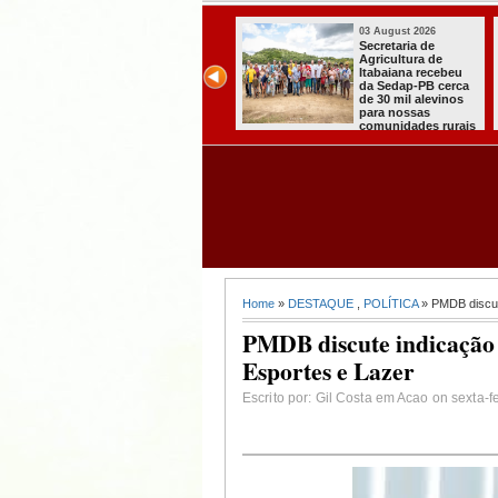
03 August 2026
03 August 2026
Itabaiana entregou
Secretaria de
a primeira Cozinha
Agricultura de
Comunitária
Itabaiana recebeu
Solidária a
da Sedap-PB cerca
Comunidade do
de 30 mil alevinos
Assentamento
para nossas
Almir Muniz
comunidades rurais
Home
»
DESTAQUE
,
POLÍTICA
» PMDB discute
PMDB discute indicação d
Esportes e Lazer
Escrito por: Gil Costa em Acao on sexta-fe