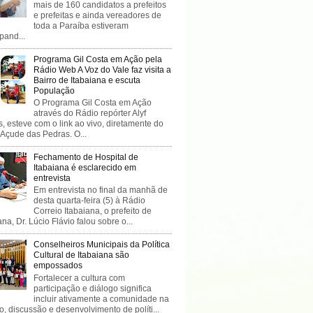
mais de 160 candidatos a prefeitos
e prefeitas e ainda vereadores de
toda a Paraíba estiveram
ipand...
Programa Gil Costa em Ação pela
Rádio Web A Voz do Vale faz visita a
Bairro de Itabaiana e escuta
População
O Programa Gil Costa em Ação
através do Rádio repórter Alyf
, esteve com o link ao vivo, diretamente do
 Açude das Pedras. O...
Fechamento de Hospital de
Itabaiana é esclarecido em
entrevista
Em entrevista no final da manhã de
desta quarta-feira (5) à Rádio
Correio Itabaiana, o prefeito de
ana, Dr. Lúcio Flávio falou sobre o...
Conselheiros Municipais da Política
Cultural de Itabaiana são
empossados
Fortalecer a cultura com
participação e diálogo significa
incluir ativamente a comunidade na
o, discussão e desenvolvimento de políti...