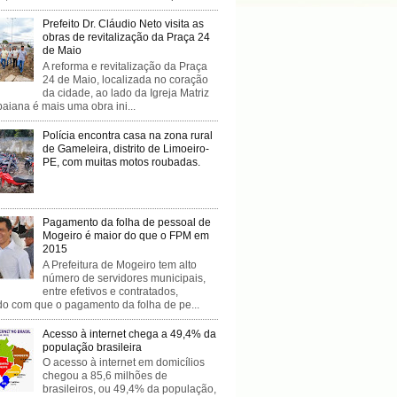
Prefeito Dr. Cláudio Neto visita as
obras de revitalização da Praça 24
de Maio
A reforma e revitalização da Praça
24 de Maio, localizada no coração
da cidade, ao lado da Igreja Matriz
baiana é mais uma obra ini...
Polícia encontra casa na zona rural
de Gameleira, distrito de Limoeiro-
PE, com muitas motos roubadas.
Pagamento da folha de pessoal de
Mogeiro é maior do que o FPM em
2015
A Prefeitura de Mogeiro tem alto
número de servidores municipais,
entre efetivos e contratados,
do com que o pagamento da folha de pe...
Acesso à internet chega a 49,4% da
população brasileira
O acesso à internet em domicílios
chegou a 85,6 milhões de
brasileiros, ou 49,4% da população,