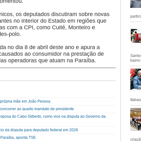
comentou.
nicos, os deputados discutiram sobre novas
partic
antes no interior do Estado em regiões que
as com a CPI, como Cuité, Monteiro e
des-polo.
ada no dia 8 de abril deste ano e apura a
 causados ao consumidor na prestação de
Santos
 das operadoras que atuam na Paraíba.
bairro
Itabai
a própria mãe em João Pessoa
a concorrer ao quarto mandato de presidente
esposa do Cabo Gilberto, como vice na disputa ao Governo da
cio da disputa para deputado federal em 2026
a Paraíba, aponta TSE
criaçã