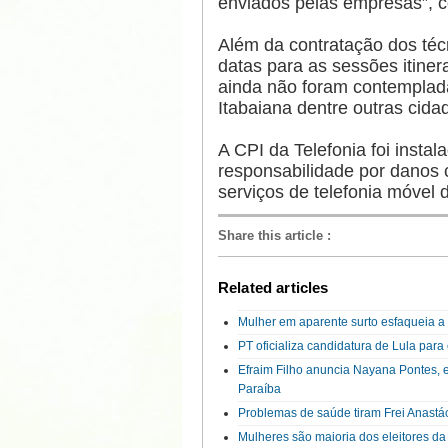
enviados pelas empresas”, 
Além da contratação dos téc
datas para as sessões itiner
ainda não foram contemplad
Itabaiana dentre outras cida
A CPI da Telefonia foi instal
responsabilidade por danos
serviços de telefonia móvel
Share this article
:
Related articles
Mulher em aparente surto esfaqueia 
PT oficializa candidatura de Lula par
Efraim Filho anuncia Nayana Pontes, 
Paraíba
Problemas de saúde tiram Frei Anastá
Mulheres são maioria dos eleitores d