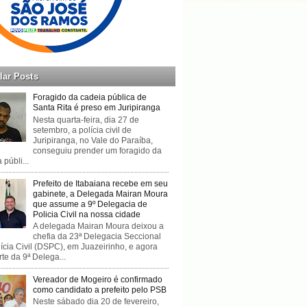
lar Posts
Foragido da cadeia pública de
Santa Rita é preso em Juripiranga
Nesta quarta-feira, dia 27 de
setembro, a polícia civil de
Juripiranga, no Vale do Paraíba,
conseguiu prender um foragido da
 públi...
Prefeito de Itabaiana recebe em seu
gabinete, a Delegada Mairan Moura
que assume a 9º Delegacia de
Policia Civil na nossa cidade
A delegada Mairan Moura deixou a
chefia da 23ª Delegacia Seccional
ícia Civil (DSPC), em Juazeirinho, e agora
rte da 9ª Delega...
Vereador de Mogeiro é confirmado
como candidato a prefeito pelo PSB
Neste sábado dia 20 de fevereiro,