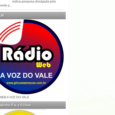
indica pesquisa divulgada pelo
esta q...
AM
WEB A VOZ DO VALE
dinho Pai e Filhos