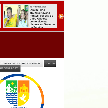
03 August 2026
31 July 2026
Efraim Filho
A CARRETA DO
anuncia Nayana
AGORA TEM
Pontes, esposa do
ESPECIALISTAS
Cabo Gilberto,
CHEGOU À
como vice na
ITABAIANA
disputa ao Governo
da Paraíba
ITURA DE SÃO JOSÉ DOS RAMOS
UNIDAS
RECENT POST