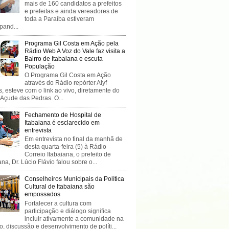
mais de 160 candidatos a prefeitos
e prefeitas e ainda vereadores de
toda a Paraíba estiveram
ipand...
Programa Gil Costa em Ação pela
Rádio Web A Voz do Vale faz visita a
Bairro de Itabaiana e escuta
População
O Programa Gil Costa em Ação
através do Rádio repórter Alyf
, esteve com o link ao vivo, diretamente do
 Açude das Pedras. O...
Fechamento de Hospital de
Itabaiana é esclarecido em
entrevista
Em entrevista no final da manhã de
desta quarta-feira (5) à Rádio
Correio Itabaiana, o prefeito de
ana, Dr. Lúcio Flávio falou sobre o...
Conselheiros Municipais da Política
Cultural de Itabaiana são
empossados
Fortalecer a cultura com
participação e diálogo significa
incluir ativamente a comunidade na
o, discussão e desenvolvimento de políti...