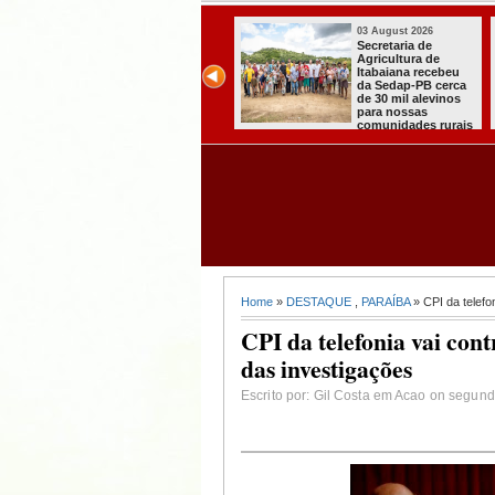
03 August 2026
03 August 2026
Itabaiana entregou
Secretaria de
a primeira Cozinha
Agricultura de
Comunitária
Itabaiana recebeu
Solidária a
da Sedap-PB cerca
Comunidade do
de 30 mil alevinos
Assentamento
para nossas
Almir Muniz
comunidades rurais
Home
»
DESTAQUE
,
PARAÍBA
» CPI da telefo
CPI da telefonia vai con
das investigações
Escrito por: Gil Costa em Acao on segunda