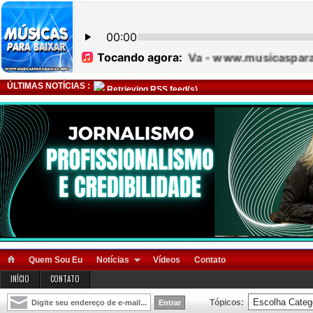
ÚLTIMAS NOTÍCIAS :
Retrieving RSS feed(s)
Quem Sou Eu
Notícias
Vídeos
Contato
INÍCIO
CONTATO
Tópicos: