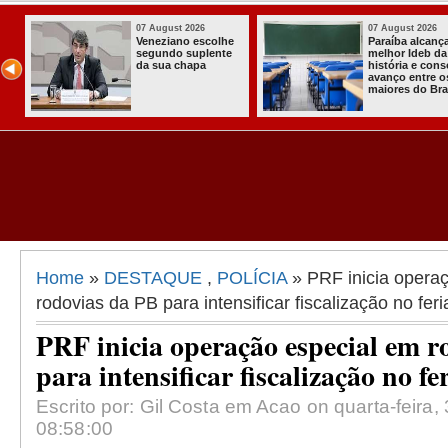
st 2026
07 August 2026
03 A
 alcança o
Homem é preso
Itab
 Ideb da
com armas,
a pr
a e consolida
munições e
Com
 entre os
radiocomunicadore
Soli
 do Brasil
s no Conde
Com
Ass
Alm
Home
»
DESTAQUE
,
POLÍCIA
» PRF inicia opera
rodovias da PB para intensificar fiscalização no fer
PRF inicia operação especial em r
para intensificar fiscalização no fe
Escrito por: Gil Costa em Acao on quarta-feira,
08:58:00