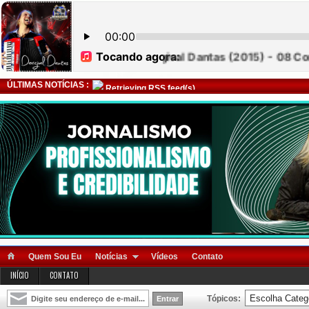
ÚLTIMAS NOTÍCIAS :
Retrieving RSS feed(s)
Quem Sou Eu
Notícias
Vídeos
Contato
INÍCIO
CONTATO
Tópicos: