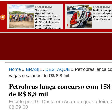
03 August 2026
03 August 2026
ou
Secretaria de
Mulher em ap
ha
Agricultura de
surto esfaquei
Itabaiana recebeu
própria mãe 
da Sedap-PB cerca
João Pessoa
de 30 mil alevinos
para nossas
comunidades rurais
Home
»
BRASIL
,
DESTAQUE
» Petrobras lança c
vagas e salários de R$ 8,8 mil
Petrobras lança concurso com 158 
de R$ 8,8 mil
Escrito por: Gil Costa em Acao on quarta-feira,
08:59:00