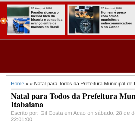
07 August 2026
03 August 2026
o
Homem é preso
Itabaiana ent
com armas,
a primeira Co
ida
munições e
Comunitária
radiocomunicadore
Solidária a
l
s no Conde
Comunidade 
Assentament
Almir Muniz
Home
» » Natal para Todos da Prefeitura Municipal de 
Natal para Todos da Prefeitura Mun
Itabaiana
Escrito por: Gil Costa em Acao on sábado, 28 de 
22:01:00