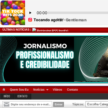
ÚLTIMAS NOTÍCIAS :
Retrieving RSS feed(s)
Quem Sou Eu
Notícias
Vídeos
Contato
INÍCIO
CONTATO
Tópicos: