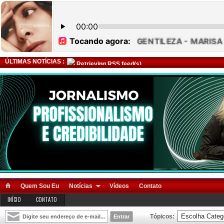
ÚLTIMAS NOTÍCIAS :
Retrieving RSS feed(s)
Quem Sou Eu
Notícias
Vídeos
Contato
INÍCIO
CONTATO
Tópicos: