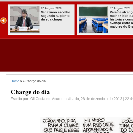
 2026
07 August 2026
03 Aug
alcança o
Homem é preso
Itaba
deb da
com armas,
a pri
 e consolida
munições e
Comun
ntre os
radiocomunicadore
Solid
do Brasil
s no Conde
Comu
Asse
Almir
Home
» » Charge do dia
Charge do dia
Escrito por: Gil Costa em Acao on sábado, 28 de dezembro de 2013 | 22:4