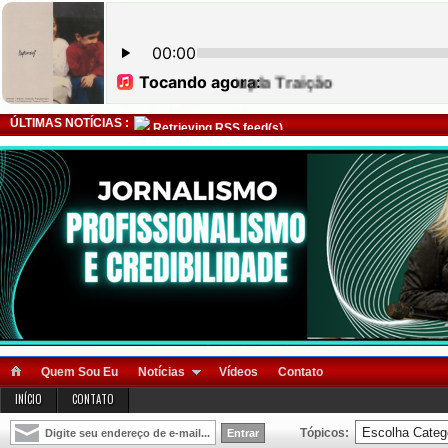
ÚLTIMAS NOTÍCIAS :
Retrieving RSS feed(s)
Quem Sou Eu
Notícias
Vídeos
Contato
INÍCIO
CONTATO
Tópicos: