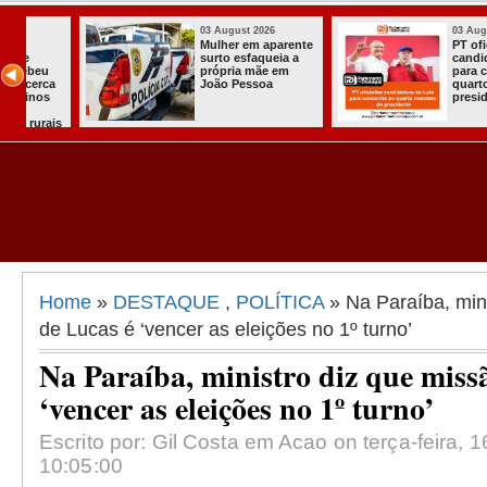
03 August 2026
03 August 2026
nte
PT oficializa
Efraim Filho
candidatura de Lula
anuncia Naya
para concorrer ao
Pontes, espos
quarto mandato de
Cabo Gilberto
presidente
como vice na
disputa ao G
da Paraíba
Home
»
DESTAQUE
,
POLÍTICA
» Na Paraíba, min
de Lucas é ‘vencer as eleições no 1º turno’
Na Paraíba, ministro diz que miss
‘vencer as eleições no 1º turno’
Escrito por: Gil Costa em Acao on terça-feira, 
10:05:00