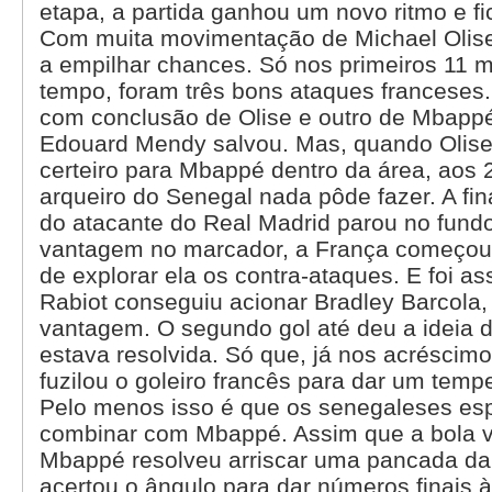
etapa, a partida ganhou um novo ritmo e fi
Com muita movimentação de Michael Olise
a empilhar chances. Só nos primeiros 11 
tempo, foram três bons ataques franceses
com conclusão de Olise e outro de Mbappé,
Edouard Mendy salvou. Mas, quando Olis
certeiro para Mbappé dentro da área, aos 
arqueiro do Senegal nada pôde fazer. A fi
do atacante do Real Madrid parou no fund
vantagem no marcador, a França começou 
de explorar ela os contra-ataques. E foi a
Rabiot conseguiu acionar Bradley Barcola,
vantagem. O segundo gol até deu a ideia d
estava resolvida. Só que, já nos acréscim
fuzilou o goleiro francês para dar um tempe
Pelo menos isso é que os senegaleses es
combinar com Mbappé. Assim que a bola vo
Mbappé resolveu arriscar uma pancada da 
acertou o ângulo para dar números finais à 