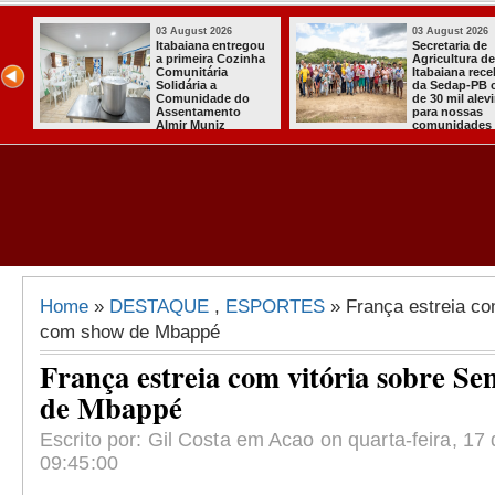
03 August 2026
03 August 2026
Secretaria de
Mulher em aparente
Agricultura de
surto esfaqueia a
Itabaiana recebeu
própria mãe em
da Sedap-PB cerca
João Pessoa
de 30 mil alevinos
para nossas
comunidades rurais
Home
»
DESTAQUE
,
ESPORTES
» França estreia co
com show de Mbappé
França estreia com vitória sobre S
de Mbappé
Escrito por: Gil Costa em Acao on quarta-feira, 17
09:45:00