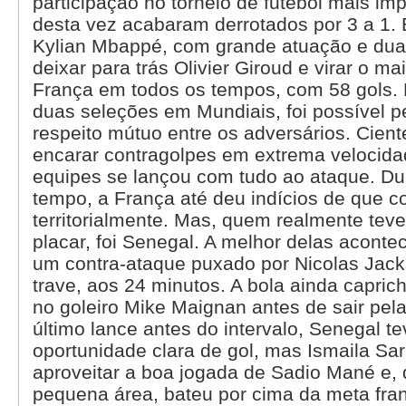
participação no torneio de futebol mais imp
desta vez acabaram derrotados por 3 a 1. 
Kylian Mbappé, com grande atuação e dua
deixar para trás Olivier Giroud e virar o mai
França em todos os tempos, com 58 gols. 
duas seleções em Mundiais, foi possível 
respeito mútuo entre os adversários. Cient
encarar contragolpes em extrema velocid
equipes se lançou com tudo ao ataque. Dur
tempo, a França até deu indícios de que co
territorialmente. Mas, quem realmente teve
placar, foi Senegal. A melhor delas acont
um contra-ataque puxado por Nicolas Jack
trave, aos 24 minutos. A bola ainda capri
no goleiro Mike Maignan antes de sair pela
último lance antes do intervalo, Senegal 
oportunidade clara de gol, mas Ismaila Sa
aproveitar a boa jogada de Sadio Mané e, 
pequena área, bateu por cima da meta fr