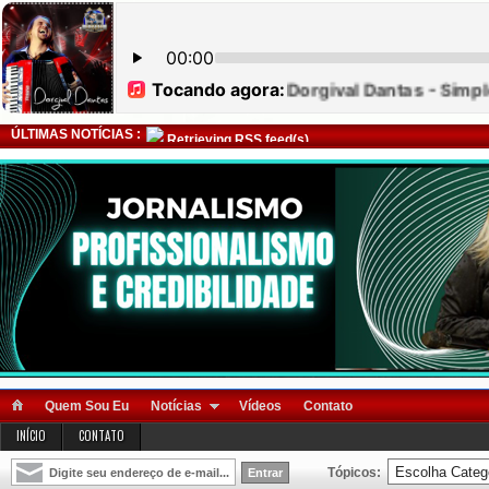
ÚLTIMAS NOTÍCIAS :
Retrieving RSS feed(s)
Quem Sou Eu
Notícias
Vídeos
Contato
INÍCIO
CONTATO
Tópicos: