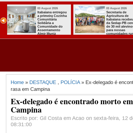
 2026
03 August 2026
03 Aug
ia de
Mulher em aparente
PT ofi
ura de
surto esfaqueia a
candi
a recebeu
própria mãe em
para 
p-PB cerca
João Pessoa
quar
l alevinos
presi
ssas
ades rurais
Home
»
DESTAQUE
,
POLÍCIA
» Ex-delegado é encon
rasa em Campina
Ex-delegado é encontrado morto em
Campina
Escrito por: Gil Costa em Acao on sexta-feira, 12 
08:31:00