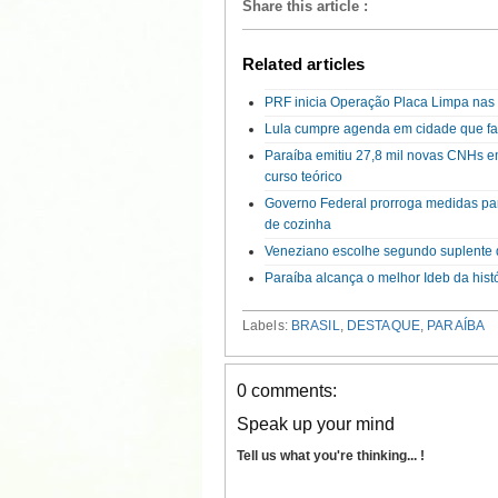
Share this article
:
Related articles
PRF inicia Operação Placa Limpa nas 
Lula cumpre agenda em cidade que fa
Paraíba emitiu 27,8 mil novas CNHs 
curso teórico
Governo Federal prorroga medidas par
de cozinha
Veneziano escolhe segundo suplente 
Paraíba alcança o melhor Ideb da hist
Labels:
BRASIL
,
DESTAQUE
,
PARAÍBA
0 comments:
Speak up your mind
Tell us what you're thinking... !