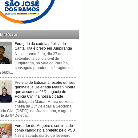
lar Posts
Foragido da cadeia pública de
Santa Rita é preso em Juripiranga
Nesta quarta-feira, dia 27 de
setembro, a polícia civil de
Juripiranga, no Vale do Paraíba,
conseguiu prender um foragido da
 públi...
Prefeito de Itabaiana recebe em seu
gabinete, a Delegada Mairan Moura
que assume a 9º Delegacia de
Policia Civil na nossa cidade
A delegada Mairan Moura deixou a
chefia da 23ª Delegacia Seccional
ícia Civil (DSPC), em Juazeirinho, e agora
rte da 9ª Delega...
Vereador de Mogeiro é confirmado
como candidato a prefeito pelo PSB
Neste sábado dia 20 de fevereiro,