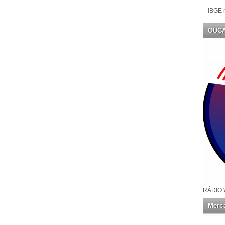
IBGE n
OUÇ
RÁDIO 
Merca