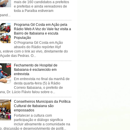
mais de 160 candidatos a prefeitos
e prefeitas e ainda vereadores de
toda a Paraíba estiveram
ipand...
Programa Gil Costa em Ação pela
Rádio Web A Voz do Vale faz visita a
Bairro de Itabaiana e escuta
População
O Programa Gil Costa em Ação
através do Rádio repórter Alyf
, esteve com o link ao vivo, diretamente do
 Açude das Pedras. O...
Fechamento de Hospital de
Itabaiana é esclarecido em
entrevista
Em entrevista no final da manhã de
desta quarta-feira (5) à Rádio
Correio Itabaiana, o prefeito de
ana, Dr. Lúcio Flávio falou sobre o...
Conselheiros Municipais da Política
Cultural de Itabaiana são
empossados
Fortalecer a cultura com
participação e diálogo significa
incluir ativamente a comunidade na
o, discussão e desenvolvimento de políti...