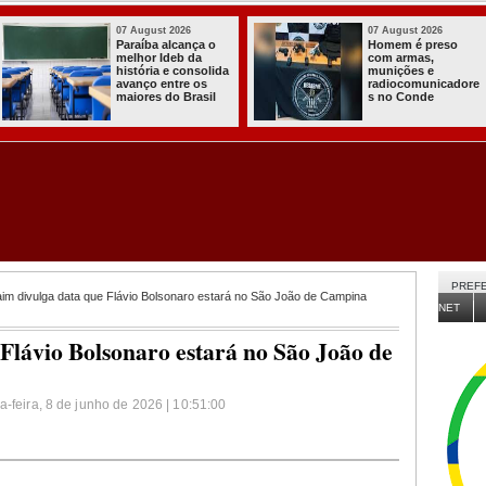
03 August 2026
03 August 2026
Itabaiana entregou
Secretaria de
a primeira Cozinha
Agricultura de
Comunitária
Itabaiana recebeu
Solidária a
da Sedap-PB cerca
Comunidade do
de 30 mil alevinos
Assentamento
para nossas
Almir Muniz
comunidades rurai
PREFE
aim divulga data que Flávio Bolsonaro estará no São João de Campina
NET
Flávio Bolsonaro estará no São João de
a-feira, 8 de junho de 2026 | 10:51:00