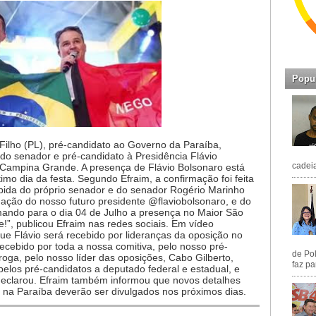
Popu
lho (PL), pré-candidato ao Governo da Paraíba,
 do senador e pré-candidato à Presidência Flávio
cadeia
 Campina Grande. A presença de Flávio Bolsonaro está
timo dia da festa. Segundo Efraim, a confirmação foi feita
ebida do próprio senador e do senador Rogério Marinho
gação do nosso futuro presidente @flaviobolsonaro, e do
ando para o dia 04 de Julho a presença no Maior São
, publicou Efraim nas redes sociais. Em vídeo
que Flávio será recebido por lideranças da oposição no
 recebido por toda a nossa comitiva, pelo nosso pré-
de Pol
oga, pelo nosso líder das oposições, Cabo Gilberto,
faz pa
elos pré-candidatos a deputado federal e estadual, e
declarou. Efraim também informou que novos detalhes
 na Paraíba deverão ser divulgados nos próximos dias.