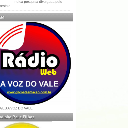
indica pesquisa divulgada pelo
esta q...
AM
WEB A VOZ DO VALE
dinho Pai e Filhos