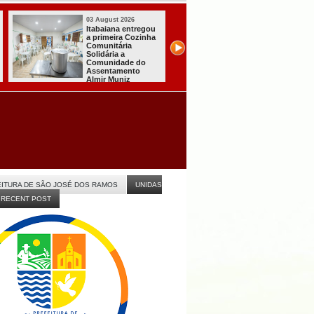
03 August 2026
03 August 2026
Mulher em aparente
PT oficializa
surto esfaqueia a
candidatura de 
própria mãe em
para concorrer 
João Pessoa
quarto mandato
presidente
s
ITURA DE SÃO JOSÉ DOS RAMOS
UNIDAS
RECENT POST