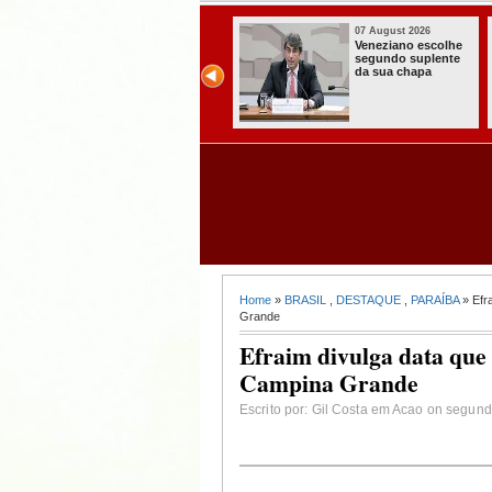
07 August 2026
07 August 2026
Paraíba alcança o
Homem é preso
melhor Ideb da
com armas,
história e consolida
munições e
avanço entre os
radiocomunicadore
maiores do Brasil
s no Conde
Home
»
BRASIL
,
DESTAQUE
,
PARAÍBA
» Efr
Grande
Efraim divulga data que 
Campina Grande
Escrito por: Gil Costa em Acao on segund