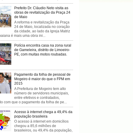
Prefeito Dr. Cláudio Neto visita as
obras de revitalização da Praça 24
de Maio
A reforma e revitalização da Praça
24 de Maio, localizada no coração
da cidade, ao lado da Igreja Matriz
baiana é mais uma obra ini...
Polícia encontra casa na zona rural
de Gameleira, distrito de Limoeiro-
PE, com muitas motos roubadas.
Pagamento da folha de pessoal de
Mogeiro é maior do que o FPM em
2015
A Prefeitura de Mogeiro tem alto
número de servidores municipais,
entre efetivos e contratados,
do com que o pagamento da folha de pe...
Acesso à internet chega a 49,4% da
população brasileira
O acesso à internet em domicílios
chegou a 85,6 milhões de
brasileiros, ou 49,4% da população,