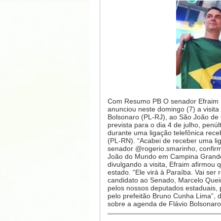
Com Resumo PB O senador Efraim Fi
anunciou neste domingo (7) a visita
Bolsonaro (PL-RJ), ao São João de
prevista para o dia 4 de julho, penúl
durante uma ligação telefônica rec
(PL-RN). “Acabei de receber uma li
senador @rogerio.smarinho, confirm
João do Mundo em Campina Grande!”
divulgando a visita, Efraim afirmou 
estado. “Ele virá à Paraíba. Vai ser
candidato ao Senado, Marcelo Queir
pelos nossos deputados estaduais, p
pelo prefeitão Bruno Cunha Lima”, 
sobre a agenda de Flávio Bolsonaro