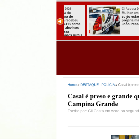
03 August 2026
03 August 2026
Secretaria de
Mulher em aparente
Agricultura de
surto esfaqueia a
Itabaiana recebeu
própria mãe em
da Sedap-PB cerca
João Pessoa
de 30 mil alevinos
para nossas
comunidades rurais
Home
»
DESTAQUE
,
POLÍCIA
» Casal é pres
Casal é preso e grande 
Campina Grande
Escrito por: Gil Costa em Acao on segund