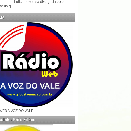
indica pesquisa divulgada pelo
esta q...
AM
WEB A VOZ DO VALE
dinho Pai e Filhos