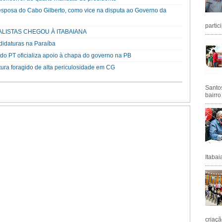
esposa do Cabo Gilberto, como vice na disputa ao Governo da
partic
ALISTAS CHEGOU À ITABAIANA
didaturas na Paraíba
o PT oficializa apoio à chapa do governo na PB
ura foragido de alta periculosidade em CG
Santos
bairro
Itabai
criaçã