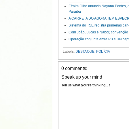
Efraim Filho anuncia Nayana Pontes, 
Paraíba
A CARRETA DO AGORA TEM ESPECI
Sistema do TSE registra primeiras can
Com João, Lucas e Nabor, convenção d
Operação conjunta entre PB e RN capt
Labels:
DESTAQUE
,
POLÍCIA
0 comments:
Speak up your mind
Tell us what you're thinking... !