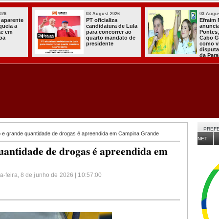
03 August 2026
03 August 2026
PT oficializa
Efraim Filho
candidatura de Lula
anuncia Nayana
para concorrer ao
Pontes, esposa do
quarto mandato de
Cabo Gilberto,
presidente
como vice na
disputa ao Governo
da Paraíba
PREFE
o e grande quantidade de drogas é apreendida em Campina Grande
NET
quantidade de drogas é apreendida em
a-feira, 8 de junho de 2026 | 10:57:00