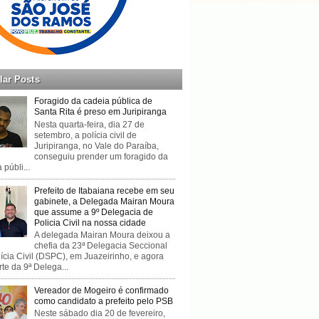
lar Posts
Foragido da cadeia pública de
Santa Rita é preso em Juripiranga
Nesta quarta-feira, dia 27 de
setembro, a polícia civil de
Juripiranga, no Vale do Paraíba,
conseguiu prender um foragido da
 públi...
Prefeito de Itabaiana recebe em seu
gabinete, a Delegada Mairan Moura
que assume a 9º Delegacia de
Policia Civil na nossa cidade
A delegada Mairan Moura deixou a
chefia da 23ª Delegacia Seccional
ícia Civil (DSPC), em Juazeirinho, e agora
rte da 9ª Delega...
Vereador de Mogeiro é confirmado
como candidato a prefeito pelo PSB
Neste sábado dia 20 de fevereiro,