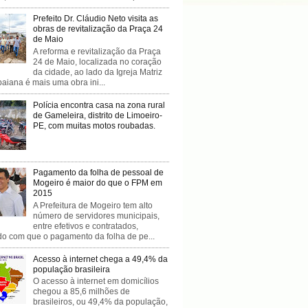
Prefeito Dr. Cláudio Neto visita as
obras de revitalização da Praça 24
de Maio
A reforma e revitalização da Praça
24 de Maio, localizada no coração
da cidade, ao lado da Igreja Matriz
baiana é mais uma obra ini...
Polícia encontra casa na zona rural
de Gameleira, distrito de Limoeiro-
PE, com muitas motos roubadas.
Pagamento da folha de pessoal de
Mogeiro é maior do que o FPM em
2015
A Prefeitura de Mogeiro tem alto
número de servidores municipais,
entre efetivos e contratados,
do com que o pagamento da folha de pe...
Acesso à internet chega a 49,4% da
população brasileira
O acesso à internet em domicílios
chegou a 85,6 milhões de
brasileiros, ou 49,4% da população,