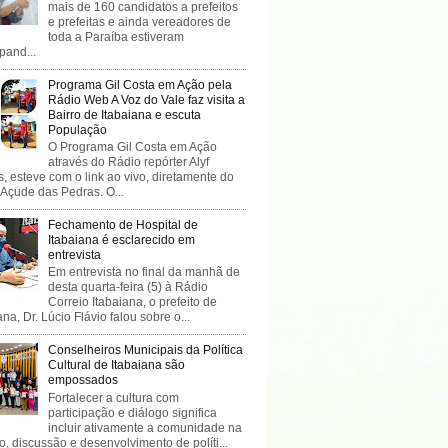
mais de 160 candidatos a prefeitos
e prefeitas e ainda vereadores de
toda a Paraíba estiveram
ipand...
Programa Gil Costa em Ação pela
Rádio Web A Voz do Vale faz visita a
Bairro de Itabaiana e escuta
População
O Programa Gil Costa em Ação
através do Rádio repórter Alyf
, esteve com o link ao vivo, diretamente do
 Açude das Pedras. O...
Fechamento de Hospital de
Itabaiana é esclarecido em
entrevista
Em entrevista no final da manhã de
desta quarta-feira (5) à Rádio
Correio Itabaiana, o prefeito de
ana, Dr. Lúcio Flávio falou sobre o...
Conselheiros Municipais da Política
Cultural de Itabaiana são
empossados
Fortalecer a cultura com
participação e diálogo significa
incluir ativamente a comunidade na
o, discussão e desenvolvimento de políti...