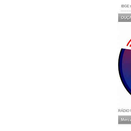
IBGE n
OUÇ
RÁDIO 
Merca