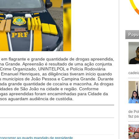
Popu
eso em flagrante e grande quantidade de drogas apreendida,
na Grande. Apreensão é resultado de uma ação conjunta
 Crime Organizado, UNINTELPOL e Polícia Rodoviária
cadeia
Emanuel Henriques, as diligências tiveram início quando
 os municípios de João Pessoa e Campina Grande. Durante
rada grande quantidade de cocaína e maconha. As drogas
ividades de São João na cidade e região. Conforme
drogas apreendidas foram encaminhadas para Cidade da
sos aguardam audiência de custódia.
de Pol
faz pa
a concorrer ao quarto mandato de presidente