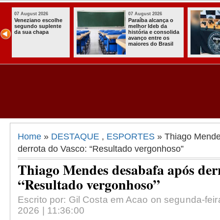
07 August 2026
03 August 2026
o
Homem é preso
Itabaiana ent
com armas,
a primeira Co
ida
munições e
Comunitária
radiocomunicadore
Solidária a
l
s no Conde
Comunidade 
Assentament
Almir Muniz
Home
»
DESTAQUE
,
ESPORTES
» Thiago Mende
derrota do Vasco: “Resultado vergonhoso”
Thiago Mendes desabafa após derr
“Resultado vergonhoso”
Escrito por: Gil Costa em Acao on segunda-feir
2026 | 11:36:00