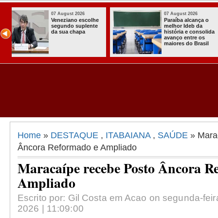
07 August 2026
03 August 202
 o
Homem é preso
Itabaiana en
com armas,
a primeira C
lida
munições e
Comunitária
radiocomunicadore
Solidária a
il
s no Conde
Comunidade
Assentamen
Almir Muniz
Home
»
DESTAQUE
,
ITABAIANA
,
SAÚDE
» Mara
Âncora Reformado e Ampliado
Maracaípe recebe Posto Âncora R
Ampliado
Escrito por: Gil Costa em Acao on segunda-feir
2026 | 11:09:00