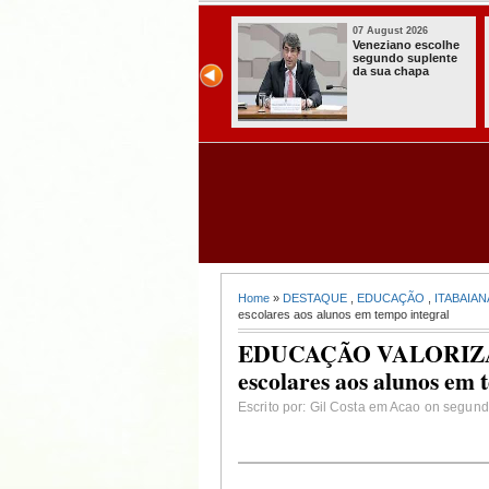
07 August 2026
07 August 2026
Paraíba alcança o
Homem é preso
melhor Ideb da
com armas,
história e consolida
munições e
avanço entre os
radiocomunicado
maiores do Brasil
s no Conde
Home
»
DESTAQUE
,
EDUCAÇÃO
,
ITABAIAN
escolares aos alunos em tempo integral
EDUCAÇÃO VALORIZADA:
escolares aos alunos em 
Escrito por: Gil Costa em Acao on segund