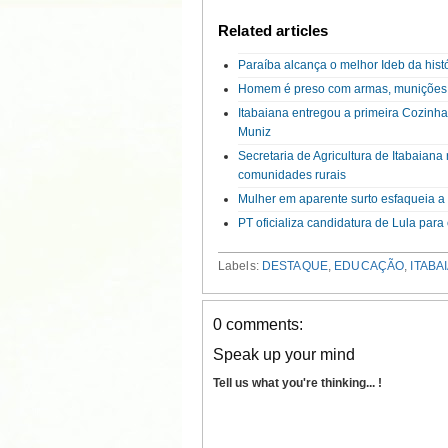
Related articles
Paraíba alcança o melhor Ideb da hist
Homem é preso com armas, munições
Itabaiana entregou a primeira Cozinh
Muniz
Secretaria de Agricultura de Itabaian
comunidades rurais
Mulher em aparente surto esfaqueia 
PT oficializa candidatura de Lula par
Labels:
DESTAQUE
,
EDUCAÇÃO
,
ITABA
0 comments:
Speak up your mind
Tell us what you're thinking... !