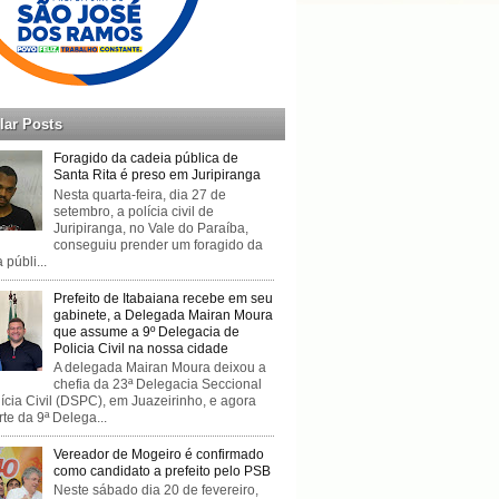
lar Posts
Foragido da cadeia pública de
Santa Rita é preso em Juripiranga
Nesta quarta-feira, dia 27 de
setembro, a polícia civil de
Juripiranga, no Vale do Paraíba,
conseguiu prender um foragido da
 públi...
Prefeito de Itabaiana recebe em seu
gabinete, a Delegada Mairan Moura
que assume a 9º Delegacia de
Policia Civil na nossa cidade
A delegada Mairan Moura deixou a
chefia da 23ª Delegacia Seccional
ícia Civil (DSPC), em Juazeirinho, e agora
rte da 9ª Delega...
Vereador de Mogeiro é confirmado
como candidato a prefeito pelo PSB
Neste sábado dia 20 de fevereiro,