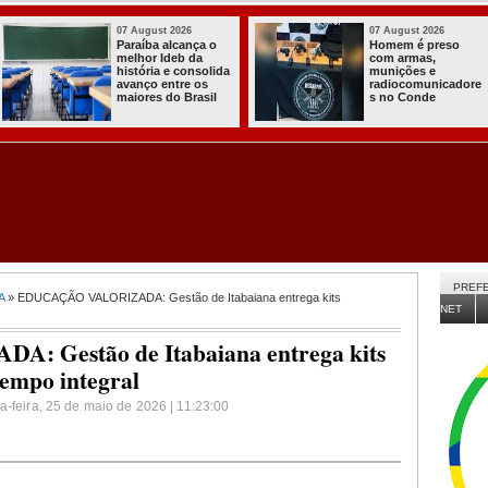
03 August 2026
03 August 2026
Itabaiana entregou
Secretaria de
a primeira Cozinha
Agricultura de
Comunitária
Itabaiana rec
re
Solidária a
da Sedap-PB c
Comunidade do
de 30 mil alev
Assentamento
para nossas
Almir Muniz
comunidades r
PREFE
A
» EDUCAÇÃO VALORIZADA: Gestão de Itabaiana entrega kits
NET
 Gestão de Itabaiana entrega kits
tempo integral
a-feira, 25 de maio de 2026 | 11:23:00