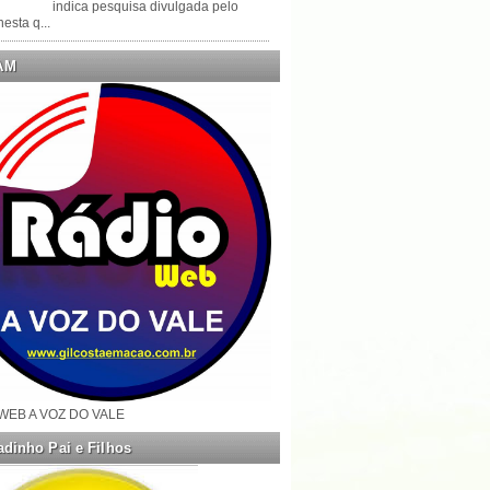
indica pesquisa divulgada pelo
esta q...
AM
WEB A VOZ DO VALE
dinho Pai e Filhos