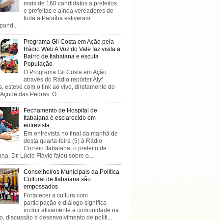
mais de 160 candidatos a prefeitos
e prefeitas e ainda vereadores de
toda a Paraíba estiveram
ipand...
Programa Gil Costa em Ação pela
Rádio Web A Voz do Vale faz visita a
Bairro de Itabaiana e escuta
População
O Programa Gil Costa em Ação
através do Rádio repórter Alyf
, esteve com o link ao vivo, diretamente do
 Açude das Pedras. O...
Fechamento de Hospital de
Itabaiana é esclarecido em
entrevista
Em entrevista no final da manhã de
desta quarta-feira (5) à Rádio
Correio Itabaiana, o prefeito de
ana, Dr. Lúcio Flávio falou sobre o...
Conselheiros Municipais da Política
Cultural de Itabaiana são
empossados
Fortalecer a cultura com
participação e diálogo significa
incluir ativamente a comunidade na
o, discussão e desenvolvimento de políti...