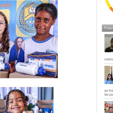
Popu
cadeia
de Pol
faz pa