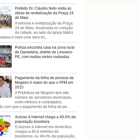
Prefeito Dr. Cláudio Neto visita as
obras de revitalização da Praça 24
de Maio
A reforma e revitalização da Praça
24 de Maio, localizada no coração
da cidade, ao lado da Igreja Matriz
baiana é mais uma obra ini...
Polícia encontra casa na zona rural
de Gameleira, distrito de Limoeiro-
PE, com muitas motos roubadas.
Pagamento da folha de pessoal de
Mogeiro é maior do que o FPM em
2015
A Prefeitura de Mogeiro tem alto
número de servidores municipais,
entre efetivos e contratados,
do com que o pagamento da folha de pe...
Acesso à internet chega a 49,4% da
população brasileira
O acesso à internet em domicílios
chegou a 85,6 milhões de
brasileiros, ou 49,4% da população,