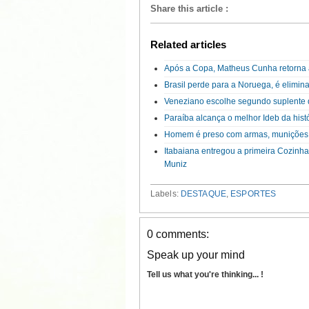
Share this article
:
Related articles
Após a Copa, Matheus Cunha retorna à
Brasil perde para a Noruega, é elimi
Veneziano escolhe segundo suplente 
Paraíba alcança o melhor Ideb da hist
Homem é preso com armas, munições
Itabaiana entregou a primeira Cozinh
Muniz
Labels:
DESTAQUE
,
ESPORTES
0 comments:
Speak up your mind
Tell us what you're thinking... !