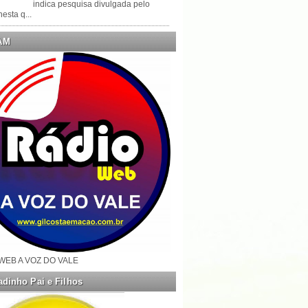
indica pesquisa divulgada pelo
esta q...
AM
WEB A VOZ DO VALE
dinho Pai e Filhos