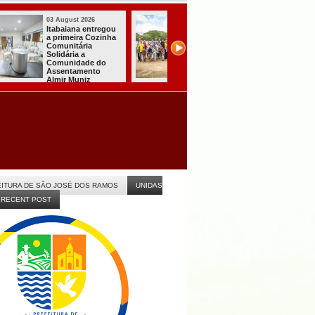
03 August 2026
03 August 2026
Mulher em aparente
PT oficializa
surto esfaqueia a
candidatura de L
própria mãe em
para concorrer ao
João Pessoa
quarto mandato 
presidente
ITURA DE SÃO JOSÉ DOS RAMOS
UNIDAS
RECENT POST