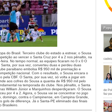
Popu
a do Brasil. Terceiro clube do estado a estrear, o Sousa
petição ao vencer o Santa Cruz por 4 a 2 nos pênaltis, na
cadeia
feira. No tempo normal, as equipes ficaram no 0 x 0 O
 Santa, por sua vez, converteu duas e perdeu duas
clube paraibano embolsa R$ 950 mil de premiação e
ompetição nacional. Com o resultado, o Sousa encara o
 pela CBF. O Santa, por sua vez, só volta a jogar em
 rende aos cofres do Sousa a quantia de R$ 950 mil pelo
fundamental na temporada do clube. Nos pênaltis, o Santa
 mas William Júnior e Marquinhos desperdiçaram. O Sousa
de Pol
eu por 4 a 2. Agora, o Sousa vai se concentrar no jogo
faz pa
ano, domingo, contra o Campinense, em Campina Grande,
s gols de diferença. Já o Santa-PE eliminado das finais
 Brasileiro.