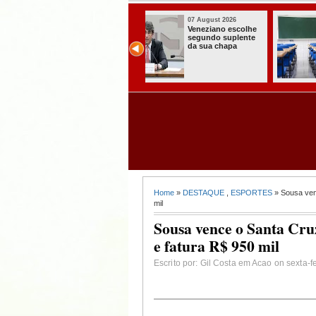
07 August 2026
07 August 2026
Paraíba alcança o
Homem é preso
melhor Ideb da
com armas,
história e consolida
munições e
avanço entre os
radiocomunicadore
maiores do Brasil
s no Conde
Home
»
DESTAQUE
,
ESPORTES
» Sousa venc
mil
Sousa vence o Santa Cruz
e fatura R$ 950 mil
Escrito por: Gil Costa em Acao on sexta-f