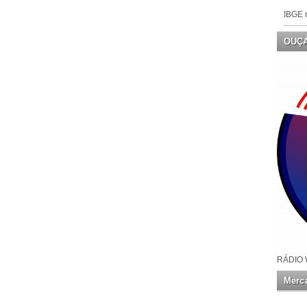
IBGE n
OUÇ
RÁDIO 
Merca