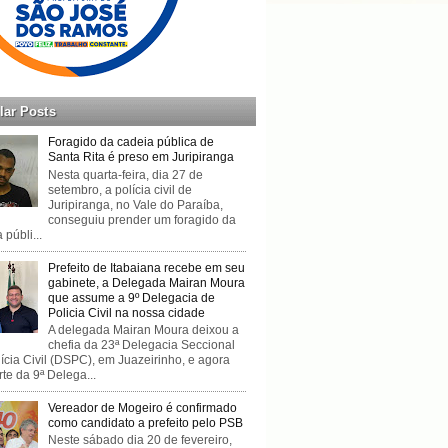
lar Posts
Foragido da cadeia pública de
Santa Rita é preso em Juripiranga
Nesta quarta-feira, dia 27 de
setembro, a polícia civil de
Juripiranga, no Vale do Paraíba,
conseguiu prender um foragido da
 públi...
Prefeito de Itabaiana recebe em seu
gabinete, a Delegada Mairan Moura
que assume a 9º Delegacia de
Policia Civil na nossa cidade
A delegada Mairan Moura deixou a
chefia da 23ª Delegacia Seccional
ícia Civil (DSPC), em Juazeirinho, e agora
rte da 9ª Delega...
Vereador de Mogeiro é confirmado
como candidato a prefeito pelo PSB
Neste sábado dia 20 de fevereiro,