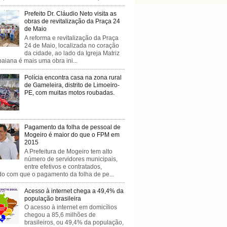
Prefeito Dr. Cláudio Neto visita as
obras de revitalização da Praça 24
de Maio
A reforma e revitalização da Praça
24 de Maio, localizada no coração
da cidade, ao lado da Igreja Matriz
baiana é mais uma obra ini...
Polícia encontra casa na zona rural
de Gameleira, distrito de Limoeiro-
PE, com muitas motos roubadas.
Pagamento da folha de pessoal de
Mogeiro é maior do que o FPM em
2015
A Prefeitura de Mogeiro tem alto
número de servidores municipais,
entre efetivos e contratados,
do com que o pagamento da folha de pe...
Acesso à internet chega a 49,4% da
população brasileira
O acesso à internet em domicílios
chegou a 85,6 milhões de
brasileiros, ou 49,4% da população,