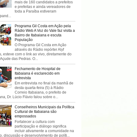
mais de 160 candidatos a prefeitos
e prefeitas e ainda vereadores de
toda a Paraíba estiveram
ipand...
Programa Gil Costa em Ação pela
Rádio Web A Voz do Vale faz visita a
Bairro de Itabaiana e escuta
População
O Programa Gil Costa em Ação
através do Rádio repórter Alyf
, esteve com o link ao vivo, diretamente do
 Açude das Pedras. O...
Fechamento de Hospital de
Itabaiana é esclarecido em
entrevista
Em entrevista no final da manhã de
desta quarta-feira (5) à Rádio
Correio Itabaiana, o prefeito de
ana, Dr. Lúcio Flávio falou sobre o...
Conselheiros Municipais da Política
Cultural de Itabaiana são
empossados
Fortalecer a cultura com
participação e diálogo significa
incluir ativamente a comunidade na
o, discussão e desenvolvimento de políti...