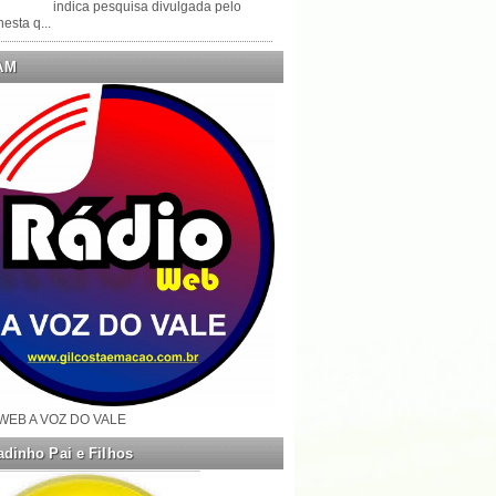
indica pesquisa divulgada pelo
esta q...
AM
WEB A VOZ DO VALE
dinho Pai e Filhos