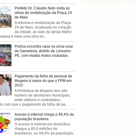
Prefeito Dr. Cláudio Neto visita as
obras de revitalização da Praça 24
de Maio
A reforma e revitalização da Praça
24 de Maio, localizada no coração
da cidade, ao lado da Igreja Matriz
baiana é mais uma obra ini...
Polícia encontra casa na zona rural
de Gameleira, distrito de Limoeiro-
PE, com muitas motos roubadas.
Pagamento da folha de pessoal de
Mogeiro é maior do que o FPM em
2015
A Prefeitura de Mogeiro tem alto
número de servidores municipais,
entre efetivos e contratados,
do com que o pagamento da folha de pe...
Acesso à internet chega a 49,4% da
população brasileira
O acesso à internet em domicílios
chegou a 85,6 milhões de
brasileiros, ou 49,4% da população,