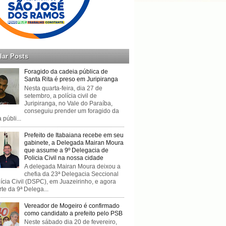
lar Posts
Foragido da cadeia pública de
Santa Rita é preso em Juripiranga
Nesta quarta-feira, dia 27 de
setembro, a polícia civil de
Juripiranga, no Vale do Paraíba,
conseguiu prender um foragido da
 públi...
Prefeito de Itabaiana recebe em seu
gabinete, a Delegada Mairan Moura
que assume a 9º Delegacia de
Policia Civil na nossa cidade
A delegada Mairan Moura deixou a
chefia da 23ª Delegacia Seccional
ícia Civil (DSPC), em Juazeirinho, e agora
rte da 9ª Delega...
Vereador de Mogeiro é confirmado
como candidato a prefeito pelo PSB
Neste sábado dia 20 de fevereiro,