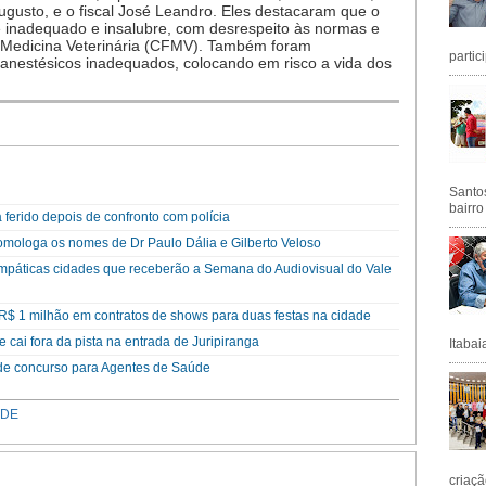
ugusto, e o fiscal José Leandro. Eles destacaram que o
 inadequado e insalubre, com desrespeito às normas e
 Medicina Veterinária (CFMV). Também foram
partic
 e anestésicos inadequados, colocando em risco a vida dos
Santos
bairro
a ferido depois de confronto com polícia
mologa os nomes de Dr Paulo Dália e Gilberto Veloso
simpáticas cidades que receberão a Semana do Audiovisual do Vale
 R$ 1 milhão em contratos de shows para duas festas na cidade
e cai fora da pista na entrada de Juripiranga
Itabai
s de concurso para Agentes de Saúde
ÚDE
criaçã