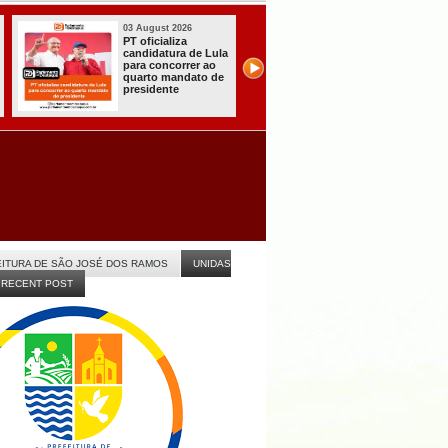
31 July 2026
31 July 2026
A CARRETA DO
Sistema do TSE
AGORA TEM
registra primeiras
ESPECIALISTAS
candidaturas na
CHEGOU À
Paraíba
ITABAIANA
ITURA DE SÃO JOSÉ DOS RAMOS
UNIDAS
RECENT POST