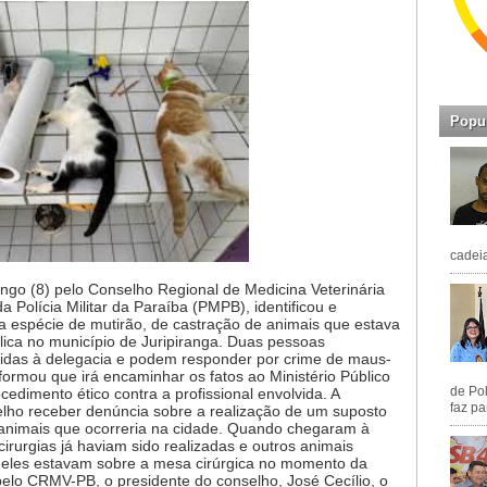
Popu
cadeia
go (8) pelo Conselho Regional de Medicina Veterinária
Polícia Militar da Paraíba (PMPB), identificou e
a espécie de mutirão, de castração de animais que estava
ica no município de Juripiranga. Duas pessoas
zidas à delegacia e podem responder por crime de maus-
nformou que irá encaminhar os fatos ao Ministério Público
de Pol
cedimento ético contra a profissional envolvida. A
faz pa
elho receber denúncia sobre a realização de um suposto
e animais que ocorreria na cidade. Quando chegaram à
irurgias já haviam sido realizadas e outros animais
eles estavam sobre a mesa cirúrgica no momento da
elo CRMV-PB, o presidente do conselho, José Cecílio, o