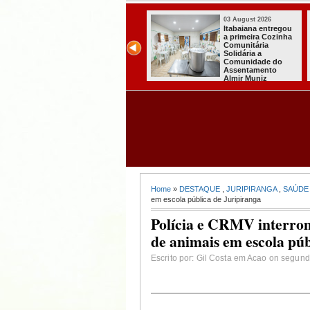
03 August 2026
03 August 2026
Secretaria de
Mulher em aparente
Agricultura de
surto esfaqueia a
Itabaiana recebeu
própria mãe em
da Sedap-PB cerca
João Pessoa
de 30 mil alevinos
para nossas
comunidades rurais
Home
»
DESTAQUE
,
JURIPIRANGA
,
SAÚDE
em escola pública de Juripiranga
Polícia e CRMV interrom
de animais em escola púb
Escrito por: Gil Costa em Acao on segund