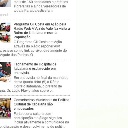
mais de 160 candidatos a prefeitos
e prefeitas e ainda vereadores de
toda a Paraíba estiveram
ipand...
Programa Gil Costa em Ação pela
Rádio Web A Voz do Vale faz visita a
Bairro de Itabaiana e escuta
População
O Programa Gil Costa em Ação
através do Rádio repórter Alyf
, esteve com o link ao vivo, diretamente do
 Açude das Pedras. O...
Fechamento de Hospital de
Itabaiana é esclarecido em
entrevista
Em entrevista no final da manhã de
desta quarta-feira (5) à Rádio
Correio Itabaiana, o prefeito de
ana, Dr. Lúcio Flávio falou sobre o...
Conselheiros Municipais da Política
Cultural de Itabaiana são
empossados
Fortalecer a cultura com
participação e diálogo significa
incluir ativamente a comunidade na
o, discussão e desenvolvimento de políti...