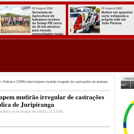
03 August 2026
03 August 2026
PT oficializa
Efraim Filho
candidatura de Lula
anuncia Nayana
para concorrer ao
Pontes, esposa do
quarto mandato de
Cabo Gilberto,
presidente
como vice na
disputa ao Governo
da Paraíba
PREFE
» Polícia e CRMV interrompem mutirão irregular de castrações de animais
NET
pem mutirão irregular de castrações
lica de Juripiranga
a-feira, 9 de março de 2026 | 11:13:00