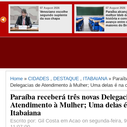
07 August 2026
07 August 2026
Paraíba alcança o
Homem é preso
melhor Ideb da
com armas,
história e consolida
munições e
avanço entre os
radiocomunicadore
maiores do Brasil
s no Conde
Home
»
CIDADES
,
DESTAQUE
,
ITABAIANA
» Paraíb
Delegacias de Atendimento à Mulher; Uma delas é na c
Paraíba receberá três novas Delegac
Atendimento à Mulher; Uma delas é
Itabaiana
Escrito por: Gil Costa em Acao on segunda-feira, 
11:07:00