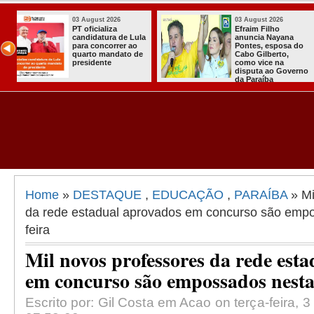
03 August 2026
31 July 2026
Efraim Filho
A CARRETA 
ula
anuncia Nayana
AGORA TEM
o
Pontes, esposa do
ESPECIALIST
de
Cabo Gilberto,
CHEGOU À
como vice na
ITABAIANA
disputa ao Governo
da Paraíba
Home
»
DESTAQUE
,
EDUCAÇÃO
,
PARAÍBA
» Mi
da rede estadual aprovados em concurso são empo
feira
Mil novos professores da rede est
em concurso são empossados nesta 
Escrito por: Gil Costa em Acao on terça-feira, 