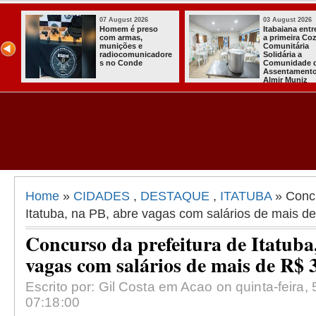
07 August 2026
03 August 2026
o
Homem é preso
Itabaiana ent
com armas,
a primeira Co
ida
munições e
Comunitária
radiocomunicadore
Solidária a
l
s no Conde
Comunidade 
Assentament
Almir Muniz
Home
»
CIDADES
,
DESTAQUE
,
ITATUBA
» Concu
Itatuba, na PB, abre vagas com salários de mais de
Concurso da prefeitura de Itatuba
vagas com salários de mais de R$ 
Escrito por: Gil Costa em Acao on quinta-feira,
07:18:00