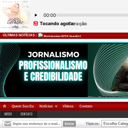
ÚLTIMAS NOTÍCIAS :
Retrieving RSS feed(s)
Quem Sou Eu
Notícias
Vídeos
Contato
INÍCIO
CONTATO
Tópicos: