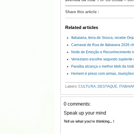
Share this article
:
Related articles
Itabaiana, terra de Sivuca, recebe Or
Carnaval de Rua de Itabaiana 2026 ch
Noite de Emoção e Reconhecimento n
Veneziano escolhe segundo suplente 
Paraíba alcança o melhor Ideb da hist
Homem é preso com armas, munições
Labels:
CULTURA
,
DESTAQUE
,
ITABAIA
0 comments:
Speak up your mind
Tell us what you're thinking... !