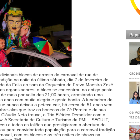
Popu
cadeia
dicionais blocos de arrasto do carnaval de rua de
adição na noite do último sábado, dia 7 de fevereiro de
ida da Folia ao som da Orquestra de Frevo Maestro Zezé
s organizadores, o bloco se concentrou no antigo posto
13 de maio por volta das 21;00 horas, arrastando uma
 os anos com muita alegria e gente bonita. A fundadora do
que nunca deixou a peteca cair, há cerca de 51 anos vem
abre-alas que traz os bonecos do Zé Pereira e da sua
de Pol
 Cláudio Neto trouxe, o Trio Elétrico Demolidor com o
faz pa
. A Secretaria de Cultura e Turismo da PMI – SECULT,
eu a todos os foliões que prestigiaram a abertura do
ou para convidar toda população para o carnaval tradição
naval, com os blocos e as três noites de shows na
nalista PMI