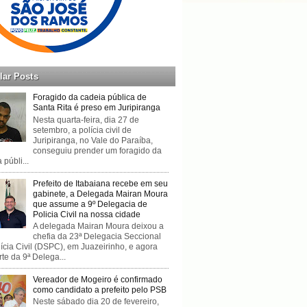
lar Posts
Foragido da cadeia pública de
Santa Rita é preso em Juripiranga
Nesta quarta-feira, dia 27 de
setembro, a polícia civil de
Juripiranga, no Vale do Paraíba,
conseguiu prender um foragido da
 públi...
Prefeito de Itabaiana recebe em seu
gabinete, a Delegada Mairan Moura
que assume a 9º Delegacia de
Policia Civil na nossa cidade
A delegada Mairan Moura deixou a
chefia da 23ª Delegacia Seccional
ícia Civil (DSPC), em Juazeirinho, e agora
rte da 9ª Delega...
Vereador de Mogeiro é confirmado
como candidato a prefeito pelo PSB
Neste sábado dia 20 de fevereiro,