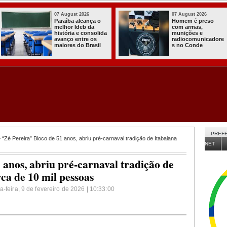
26
03 August 2026
03 August
eso
Itabaiana entregou
Secretari
a primeira Cozinha
Agricult
Comunitária
Itabaian
icadore
Solidária a
da Sedap
Comunidade do
de 30 mil
Assentamento
para nos
Almir Muniz
comunida
PREFE
 “Zé Pereira” Bloco de 51 anos, abriu pré-carnaval tradição de Itabaiana
NET
 anos, abriu pré-carnaval tradição de
ca de 10 mil pessoas
-feira, 9 de fevereiro de 2026 | 10:33:00