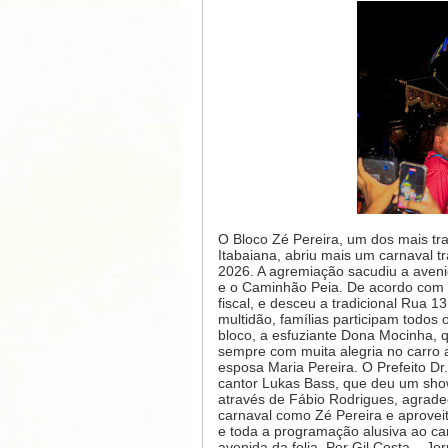
O Bloco Zé Pereira, um dos mais tra
Itabaiana, abriu mais um carnaval tr
2026. A agremiação sacudiu a aven
e o Caminhão Peia. De acordo com o
fiscal, e desceu a tradicional Rua 
multidão, famílias participam todos
bloco, a esfuziante Dona Mocinha, 
sempre com muita alegria no carro 
esposa Maria Pereira. O Prefeito Dr.
cantor Lukas Bass, que deu um show
através de Fábio Rodrigues, agradec
carnaval como Zé Pereira e aproveit
e toda a programação alusiva ao car
avenida da folia. Por Gil Costa – Jor