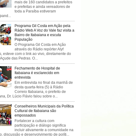
mais de 160 candidatos a prefeitos
e prefeitas e ainda vereadores de
toda a Paraíba estiveram
ipand...
Programa Gil Costa em Ação pela
Rádio Web A Voz do Vale faz visita a
Bairro de Itabaiana e escuta
População
O Programa Gil Costa em Ação
através do Rádio repórter Alyf
, esteve com o link ao vivo, diretamente do
 Açude das Pedras. O...
Fechamento de Hospital de
Itabaiana é esclarecido em
entrevista
Em entrevista no final da manhã de
desta quarta-feira (5) à Rádio
Correio Itabaiana, o prefeito de
ana, Dr. Lúcio Flávio falou sobre o...
Conselheiros Municipais da Política
Cultural de Itabaiana são
empossados
Fortalecer a cultura com
participação e diálogo significa
incluir ativamente a comunidade na
o, discussão e desenvolvimento de políti...