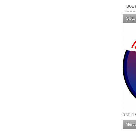
IBGE n
OUÇ
RÁDIO 
Merca