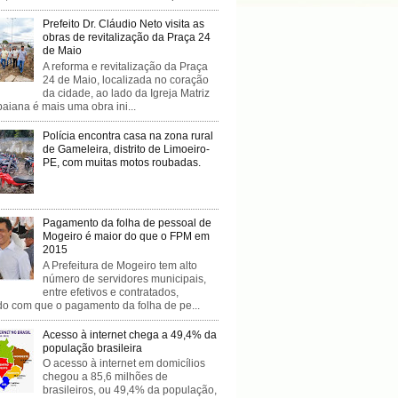
Prefeito Dr. Cláudio Neto visita as
obras de revitalização da Praça 24
de Maio
A reforma e revitalização da Praça
24 de Maio, localizada no coração
da cidade, ao lado da Igreja Matriz
baiana é mais uma obra ini...
Polícia encontra casa na zona rural
de Gameleira, distrito de Limoeiro-
PE, com muitas motos roubadas.
Pagamento da folha de pessoal de
Mogeiro é maior do que o FPM em
2015
A Prefeitura de Mogeiro tem alto
número de servidores municipais,
entre efetivos e contratados,
do com que o pagamento da folha de pe...
Acesso à internet chega a 49,4% da
população brasileira
O acesso à internet em domicílios
chegou a 85,6 milhões de
brasileiros, ou 49,4% da população,