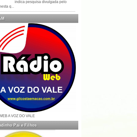
indica pesquisa divulgada pelo
esta q...
AM
WEB A VOZ DO VALE
dinho Pai e Filhos