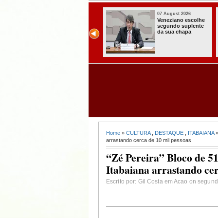
07 August 2026
07 August 20
olhe
Paraíba alcança o
Homem é pr
nte
melhor Ideb da
com armas,
história e consolida
munições e
avanço entre os
radiocomun
maiores do Brasil
s no Conde
Home
»
CULTURA
,
DESTAQUE
,
ITABAIANA
»
arrastando cerca de 10 mil pessoas
“Zé Pereira” Bloco de 51
Itabaiana arrastando cer
Escrito por: Gil Costa em Acao on segunda