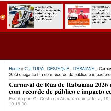
03 August 2026
03 August 2026
Mulher em aparente
PT oficializa
surto esfaqueia a
candidatura d
u
própria mãe em
para concorre
ca
João Pessoa
quarto manda
s
presidente
ais
Home
»
CULTURA
,
DESTAQUE
,
ITABAIANA
» Carnav
2026 chega ao fim com recorde de público e impacto 
Carnaval de Rua de Itabaiana 2026 
com recorde de público e impacto 
Escrito por: Gil Costa em Acao on quinta-feira, 19 
10:16:00