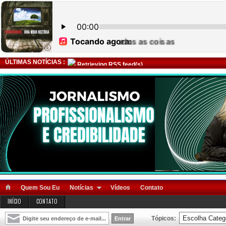
ÚLTIMAS NOTÍCIAS :
Retrieving RSS feed(s)
Quem Sou Eu
Notícias
Vídeos
Contato
INÍCIO
CONTATO
Tópicos: