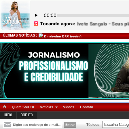
ÚLTIMAS NOTÍCIAS :
Retrieving RSS feed(s)
Quem Sou Eu
Notícias
Vídeos
Contato
INÍCIO
CONTATO
Tópicos: