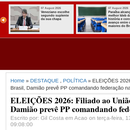
07 August 2026
07 August 2026
Paraíba alcança o
Homem é preso
melhor Ideb da
com armas,
história e consolida
munições e
avanço entre os
radiocomunicadore
maiores do Brasil
s no Conde
Home
»
DESTAQUE
,
POLÍTICA
» ELEIÇÕES 2026:
Brasil, Damião prevê PP comandando federação n
ELEIÇÕES 2026: Filiado ao União
Damião prevê PP comandando fed
Escrito por: Gil Costa em Acao on terça-feira, 1
09:08:00