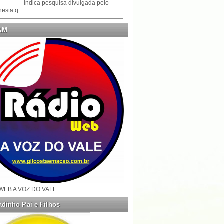
indica pesquisa divulgada pelo
esta q...
AM
WEB A VOZ DO VALE
dinho Pai e Filhos