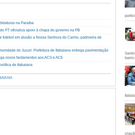
partic
didaturas na Paraíba
o PT oficializa apoio à chapa do governo na PB
o de futebol em alusão a Nossa Senhora do Carmo, padroeira de
unidade do Jucuri. Prefeitura de Itabaiana entrega pavimentação
Santos
trega novos fardamentos aos ACS e ACE
bairro
olítica de Itabaiana
BAIANA
Itabai
criaçã