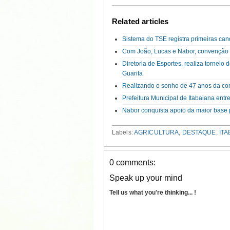
Related articles
Sistema do TSE registra primeiras can
Com João, Lucas e Nabor, convenção d
Diretoria de Esportes, realiza tornei
Guarita
Realizando o sonho de 47 anos da com
Prefeitura Municipal de Itabaiana en
Nabor conquista apoio da maior base p
Labels:
AGRICULTURA
,
DESTAQUE
,
ITA
0 comments:
Speak up your mind
Tell us what you're thinking... !