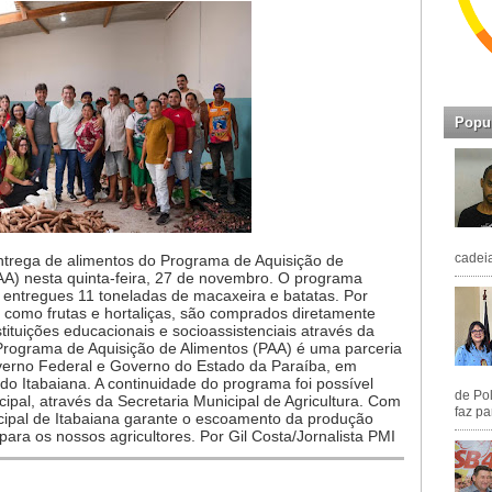
Popu
cadeia
entrega de alimentos do Programa de Aquisição de
PAA) nesta quinta-feira, 27 de novembro. O programa
 entregues 11 toneladas de macaxeira e batatas. Por
, como frutas e hortaliças, são comprados diretamente
tituições educacionais e socioassistenciais através da
 Programa de Aquisição de Alimentos (PAA) é uma parceria
overno Federal e Governo do Estado da Paraíba, em
o Itabaiana. A continuidade do programa foi possível
de Pol
pal, através da Secretaria Municipal de Agricultura. Com
faz pa
cipal de Itabaiana garante o escoamento da produção
 para os nossos agricultores. Por Gil Costa/Jornalista PMI