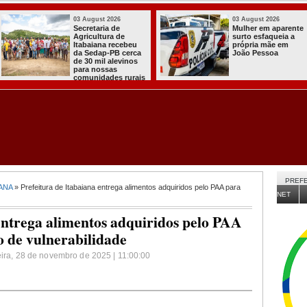
026
03 August 2026
03 Augus
 aparente
PT oficializa
Efraim 
queia a
candidatura de Lula
anunci
ãe em
para concorrer ao
Pontes,
oa
quarto mandato de
Cabo Gi
presidente
como v
disput
da Para
PREFE
ANA
» Prefeitura de Itabaiana entrega alimentos adquiridos pelo PAA para
NET
entrega alimentos adquiridos pelo PAA
o de vulnerabilidade
feira, 28 de novembro de 2025 | 11:00:00