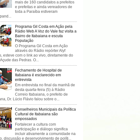
mais de 160 candidatos a prefeitos
e prefeitas e ainda vereadores de
toda a Paraíba estiveram
ipand...
Programa Gil Costa em Ação pela
Rádio Web A Voz do Vale faz visita a
Bairro de Itabaiana e escuta
População
O Programa Gil Costa em Ação
através do Rádio repórter Alyf
, esteve com o link ao vivo, diretamente do
 Açude das Pedras. O...
Fechamento de Hospital de
Itabaiana é esclarecido em
entrevista
Em entrevista no final da manhã de
desta quarta-feira (5) à Rádio
Correio Itabaiana, o prefeito de
ana, Dr. Lúcio Flávio falou sobre o...
Conselheiros Municipais da Política
Cultural de Itabaiana são
empossados
Fortalecer a cultura com
participação e diálogo significa
incluir ativamente a comunidade na
o, discussão e desenvolvimento de políti...