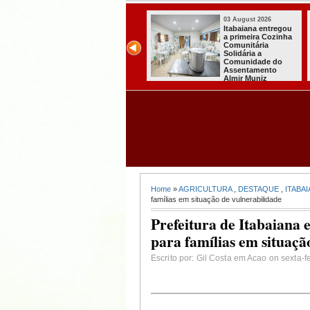
03 August 2026
03 August 2
regou
Secretaria de
Mulher em
zinha
Agricultura de
surto esfa
Itabaiana recebeu
própria m
da Sedap-PB cerca
João Pess
do
de 30 mil alevinos
o
para nossas
comunidades rurais
Home
»
AGRICULTURA
,
DESTAQUE
,
ITABAI
famílias em situação de vulnerabilidade
Prefeitura de Itabaiana 
para famílias em situaçã
Escrito por: Gil Costa em Acao on sexta-