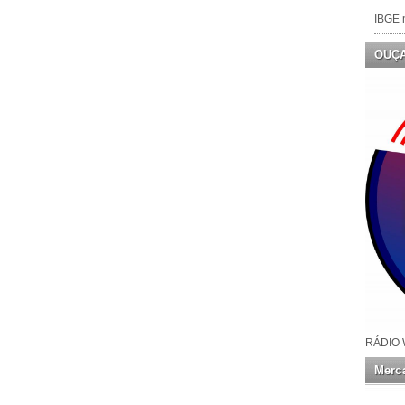
IBGE n
OUÇ
RÁDIO 
Merca