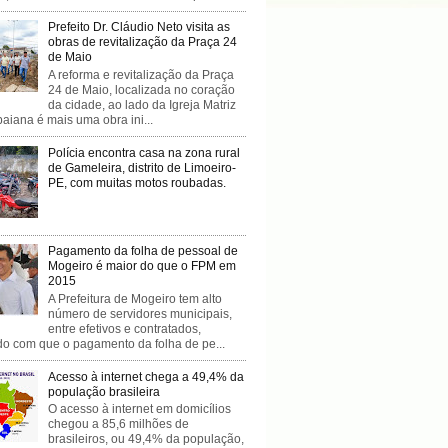
Prefeito Dr. Cláudio Neto visita as
obras de revitalização da Praça 24
de Maio
A reforma e revitalização da Praça
24 de Maio, localizada no coração
da cidade, ao lado da Igreja Matriz
baiana é mais uma obra ini...
Polícia encontra casa na zona rural
de Gameleira, distrito de Limoeiro-
PE, com muitas motos roubadas.
Pagamento da folha de pessoal de
Mogeiro é maior do que o FPM em
2015
A Prefeitura de Mogeiro tem alto
número de servidores municipais,
entre efetivos e contratados,
do com que o pagamento da folha de pe...
Acesso à internet chega a 49,4% da
população brasileira
O acesso à internet em domicílios
chegou a 85,6 milhões de
brasileiros, ou 49,4% da população,