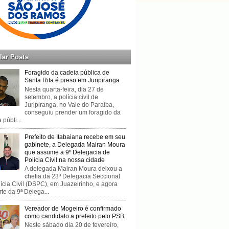
lar Posts
Foragido da cadeia pública de
Santa Rita é preso em Juripiranga
Nesta quarta-feira, dia 27 de
setembro, a polícia civil de
Juripiranga, no Vale do Paraíba,
conseguiu prender um foragido da
 públi...
Prefeito de Itabaiana recebe em seu
gabinete, a Delegada Mairan Moura
que assume a 9º Delegacia de
Policia Civil na nossa cidade
A delegada Mairan Moura deixou a
chefia da 23ª Delegacia Seccional
ícia Civil (DSPC), em Juazeirinho, e agora
rte da 9ª Delega...
Vereador de Mogeiro é confirmado
como candidato a prefeito pelo PSB
Neste sábado dia 20 de fevereiro,