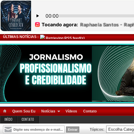
ÚLTIMAS NOTÍCIAS :
Retrieving RSS feed(s)
Quem Sou Eu
Notícias
Vídeos
Contato
INÍCIO
CONTATO
Tópicos: