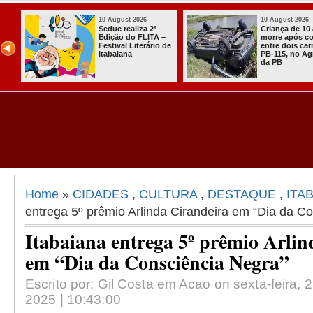
10 August 2026
10 August 2026
Criança de 10 anos
Torcedores do
morre após colisão
Botafogo-PB e
entre dois carros na
Santa Cruz entram
PB-115, no Agreste
em confronto na
da PB
praia
Home
»
CIDADES
,
CULTURA
,
DESTAQUE
,
ITA
entrega 5º prêmio Arlinda Cirandeira em “Dia da C
Itabaiana entrega 5º prêmio Arlin
em “Dia da Consciência Negra”
Escrito por: Gil Costa em Acao on sexta-feira,
2025 | 10:43:00