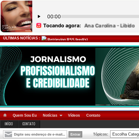
ÚLTIMAS NOTÍCIAS :
Retrieving RSS feed(s)
Quem Sou Eu
Notícias
Vídeos
Contato
INÍCIO
CONTATO
Tópicos: