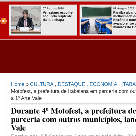
07 August 2026
07 August 2026
Paraíba alcança o
Homem é preso
melhor Ideb da
com armas,
história e consolida
munições e
avanço entre os
radiocomunicadore
maiores do Brasil
s no Conde
Home
»
CULTURA
,
DESTAQUE
,
ECONOMIA
,
ITABA
Motofest, a prefeitura de Itabaiana em parceria com ou
a 1ª Arte Vale
Durante 4º Motofest, a prefeitura d
parceria com outros municípios, lan
Vale