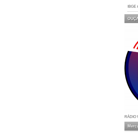
IBGE n
OUÇ
RÁDIO 
Merca