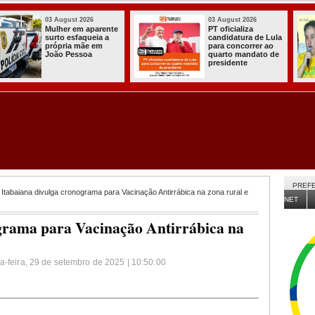
03 August 2026
03 August 2026
PT oficializa
Efraim Filho
candidatura de Lula
anuncia Nayana
para concorrer ao
Pontes, esposa do
quarto mandato de
Cabo Gilberto,
presidente
como vice na
disputa ao Governo
da Paraíba
PREFE
Itabaiana divulga cronograma para Vacinação Antirrábica na zona rural e
NET
grama para Vacinação Antirrábica na
a-feira, 29 de setembro de 2025 | 10:50:00