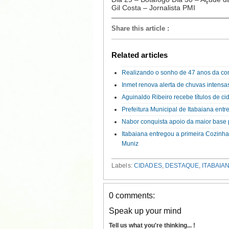
Gil Costa – Jornalista PMI
Share this article
:
Related articles
Realizando o sonho de 47 anos da com
Inmet renova alerta de chuvas intensa
Aguinaldo Ribeiro recebe títulos de 
Prefeitura Municipal de Itabaiana en
Nabor conquista apoio da maior base p
Itabaiana entregou a primeira Cozinh
Muniz
Labels:
CIDADES
,
DESTAQUE
,
ITABAIA
0 comments:
Speak up your mind
Tell us what you're thinking... !