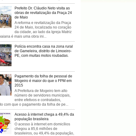
Prefeito Dr. Cláudio Neto visita as
obras de revitalização da Praça 24
de Maio
A reforma e revitalização da Praça
24 de Maio, localizada no coração
da cidade, ao lado da Igreja Matriz
baiana é mais uma obra ini...
Polícia encontra casa na zona rural
de Gameleira, distrito de Limoeiro-
PE, com muitas motos roubadas.
Pagamento da folha de pessoal de
Mogeiro é maior do que o FPM em
2015
A Prefeitura de Mogeiro tem alto
número de servidores municipais,
entre efetivos e contratados,
do com que o pagamento da folha de pe...
Acesso à internet chega a 49,4% da
população brasileira
O acesso à internet em domicílios
chegou a 85,6 milhões de
brasileiros, ou 49,4% da população,