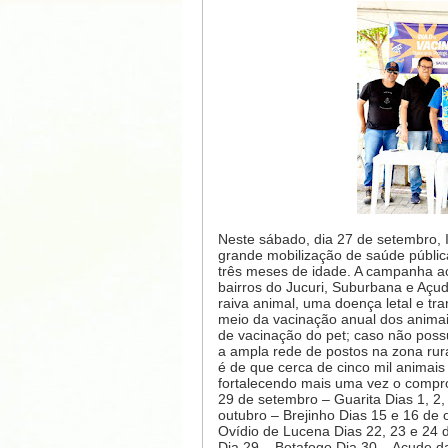
Neste sábado, dia 27 de setembro, I
grande mobilização de saúde pública
três meses de idade. A campanha a
bairros do Jucuri, Suburbana e Açud
raiva animal, uma doença letal e tr
meio da vacinação anual dos animai
de vacinação do pet; caso não poss
a ampla rede de postos na zona rur
é de que cerca de cinco mil animai
fortalecendo mais uma vez o compr
29 de setembro – Guarita Dias 1, 2, 
outubro – Brejinho Dias 15 e 16 de
Ovídio de Lucena Dias 22, 23 e 24 
Dia 29 – Botafogo Dia 30 – Açude d