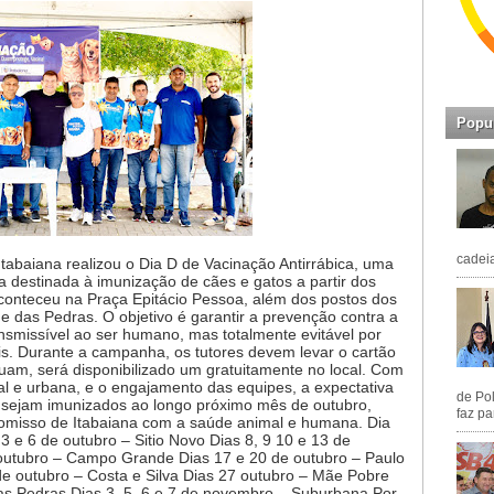
Popu
cadeia
tabaiana realizou o Dia D de Vacinação Antirrábica, uma
 destinada à imunização de cães e gatos a partir dos
conteceu na Praça Epitácio Pessoa, além dos postos dos
e das Pedras. O objetivo é garantir a prevenção contra a
ansmissível ao ser humano, mas totalmente evitável por
s. Durante a campanha, os tutores devem levar o cartão
uam, será disponibilizado um gratuitamente no local. Com
al e urbana, e o engajamento das equipes, a expectativa
de Pol
s sejam imunizados ao longo próximo mês de outubro,
faz pa
omisso de Itabaiana com a saúde animal e humana. Dia
3 e 6 de outubro – Sitio Novo Dias 8, 9 10 e 13 de
 outubro – Campo Grande Dias 17 e 20 de outubro – Paulo
de outubro – Costa e Silva Dias 27 outubro – Mãe Pobre
as Pedras Dias 3, 5, 6 e 7 de novembro – Suburbana Por