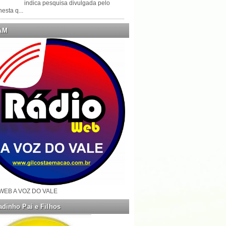
indica pesquisa divulgada pelo
esta q...
AM
WEB A VOZ DO VALE
dinho Pai e Filhos