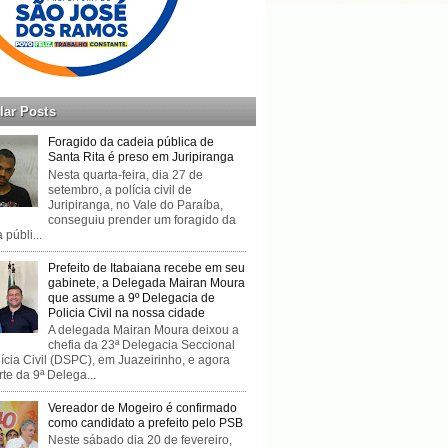
lar Posts
Foragido da cadeia pública de
Santa Rita é preso em Juripiranga
Nesta quarta-feira, dia 27 de
setembro, a polícia civil de
Juripiranga, no Vale do Paraíba,
conseguiu prender um foragido da
 públi...
Prefeito de Itabaiana recebe em seu
gabinete, a Delegada Mairan Moura
que assume a 9º Delegacia de
Policia Civil na nossa cidade
A delegada Mairan Moura deixou a
chefia da 23ª Delegacia Seccional
ícia Civil (DSPC), em Juazeirinho, e agora
rte da 9ª Delega...
Vereador de Mogeiro é confirmado
como candidato a prefeito pelo PSB
Neste sábado dia 20 de fevereiro,