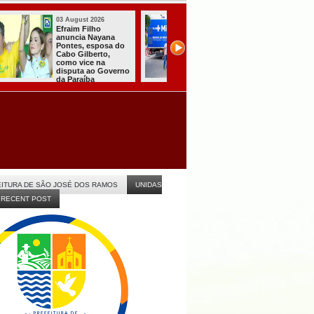
31 July 2026
31 July 2026
A CARRETA DO
Sistema do TSE
AGORA TEM
registra primeiras
ESPECIALISTAS
candidaturas na
CHEGOU À
Paraíba
ITABAIANA
ITURA DE SÃO JOSÉ DOS RAMOS
UNIDAS
RECENT POST