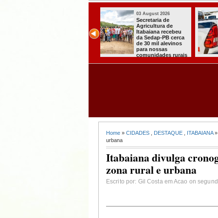
03 August 2026
03 August 2026
Secretaria de
Mulher em aparente
Agricultura de
surto esfaqueia a
Itabaiana recebeu
própria mãe em
da Sedap-PB cerca
João Pessoa
de 30 mil alevinos
para nossas
comunidades rurais
Home
»
CIDADES
,
DESTAQUE
,
ITABAIANA
» 
urbana
Itabaiana divulga crono
zona rural e urbana
Escrito por: Gil Costa em Acao on segund