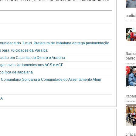
partic
unidade do Jucuri. Prefeitura de Itabaiana entrega pavimentação
s para 70 cidades da Paraíba
Santos
cidadão em Cacimba de Dentro e Araruna
bairro
trega novos fardamentos aos ACS e ACE
olítica de Itabaiana
a Comunitária Solidária a Comunidade do Assentamento Almir
Itabai
NA
criaçã