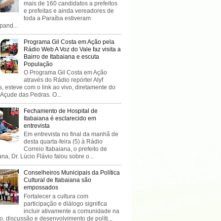
mais de 160 candidatos a prefeitos
e prefeitas e ainda vereadores de
toda a Paraíba estiveram
ipand...
Programa Gil Costa em Ação pela
Rádio Web A Voz do Vale faz visita a
Bairro de Itabaiana e escuta
População
O Programa Gil Costa em Ação
através do Rádio repórter Alyf
, esteve com o link ao vivo, diretamente do
 Açude das Pedras. O...
Fechamento de Hospital de
Itabaiana é esclarecido em
entrevista
Em entrevista no final da manhã de
desta quarta-feira (5) à Rádio
Correio Itabaiana, o prefeito de
ana, Dr. Lúcio Flávio falou sobre o...
Conselheiros Municipais da Política
Cultural de Itabaiana são
empossados
Fortalecer a cultura com
participação e diálogo significa
incluir ativamente a comunidade na
o, discussão e desenvolvimento de políti...