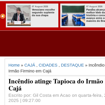
ugust 2026
07 August 2026
0
íba alcança o
Homem é preso
I
or Ideb da
com armas,
a
ória e consolida
munições e
C
ço entre os
radiocomunicadore
S
res do Brasil
s no Conde
C
A
A
Home
»
CAJÁ
,
CIDADES
,
DESTAQUE
» Incêndio
Irmão Firmino em Cajá
Incêndio atinge Tapioca do Irmão
Cajá
Escrito por: Gil Costa em Acao on quarta-feira
2025 | 09:27:00