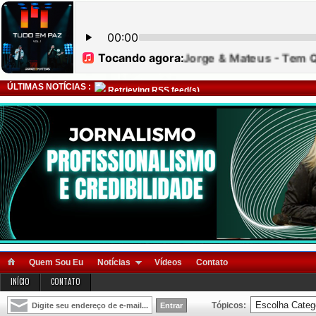
ÚLTIMAS NOTÍCIAS :
Retrieving RSS feed(s)
Quem Sou Eu
Notícias
Vídeos
Contato
INÍCIO
CONTATO
Tópicos: