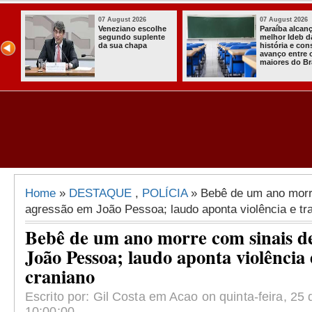
07 August 2026
07 August 2026
Paraíba alcança o
Homem é preso
melhor Ideb da
com armas,
história e consolida
munições e
avanço entre os
radiocomunicadore
maiores do Brasil
s no Conde
Home
»
DESTAQUE
,
POLÍCIA
» Bebê de um ano morr
agressão em João Pessoa; laudo aponta violência e t
Bebê de um ano morre com sinais d
João Pessoa; laudo aponta violência
craniano
Escrito por: Gil Costa em Acao on quinta-feira, 25
10:00:00