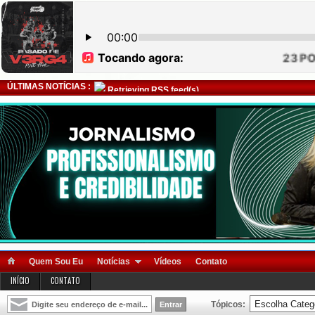
ÚLTIMAS NOTÍCIAS :
Retrieving RSS feed(s)
Quem Sou Eu
Notícias
Vídeos
Contato
INÍCIO
CONTATO
Tópicos: