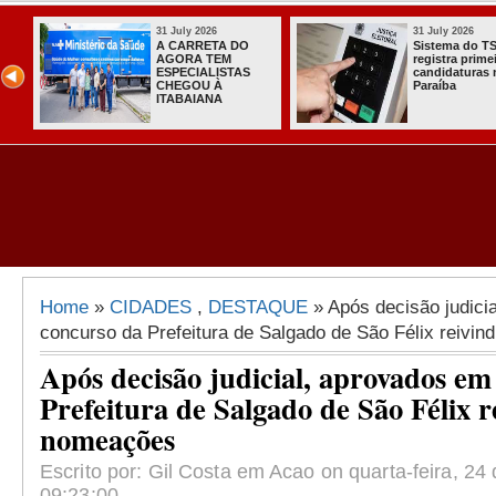
31 July 2026
31 July 2026
A CARRETA DO
Sistema do T
AGORA TEM
registra prime
do
ESPECIALISTAS
candidaturas 
CHEGOU À
Paraíba
ITABAIANA
rno
Home
»
CIDADES
,
DESTAQUE
» Após decisão judici
concurso da Prefeitura de Salgado de São Félix reivi
Após decisão judicial, aprovados em
Prefeitura de Salgado de São Félix 
nomeações
Escrito por: Gil Costa em Acao on quarta-feira, 24
09:23:00